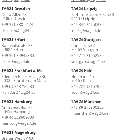
TAG24 Dresden
TAG24 Leipzig
Ostra-Allee 18
Karl-Liebknecht-Straße 8
01067 Dresden
04107 Leipzig
+49 351 888-2424
+49 341 24250430
dresden@tag24.de
leipzig@tag24.de
TAG24 Erfurt
TAG24 Stuttgart
Bahnhofstraße 38
Curiestraße 2
99084 Erfurt
70563 Stuttgart
+49 361 34947880
+49 711 21952530
erfurt@tag24.de
stuttgart@tag24.de
TAG24 Frankfurt a. M.
TAG24 Köln
Friedrich-Ebert-Anlage 36
Neumarkt 1a
60325 Frankfurt am Main
50667 Köln
+49 69 348750580
+49 221 98651990
frankfurt@tag24.de
koeln@tag24.de
TAG24 Hamburg
TAG24 München
Am Sandtorkai 77
+49 89 215390320
20457 Hamburg
muenchen@tag24.de
+49 40 228608090
hamburg@tag24.de
TAG24 Magdeburg
Breiter Weg 8-10A