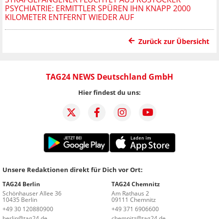
PSYCHIATRIE: ERMITTLER SPÜREN IHN KNAPP 2000
KILOMETER ENTFERNT WIEDER AUF
Zurück zur Übersicht
TAG24 NEWS Deutschland GmbH
Hier findest du uns:
Unsere Redaktionen direkt für Dich vor Ort:
TAG24 Berlin
TAG24 Chemnitz
Schönhauser Allee 36
Am Rathaus 2
10435 Berlin
09111 Chemnitz
+49 30 120880900
+49 371 6906600
berlin@tag24.de
chemnitz@tag24.de