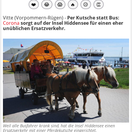
❤️
😂
😱
🔥
😥
👏
Vitte (Vorpommern-Rügen) -
Per Kutsche statt Bus:
Corona
sorgt auf der Insel Hiddensee für einen eher
unüblichen Ersatzverkehr.
Weil alle Busfahrer krank sind, hat die Insel Hiddensee einen
Ersatzverkehr mit einer Pferdekutsche eingerichtet.