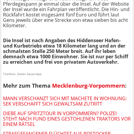
Pferdegespann je einmal über die Insel. Auf der Website
der Insel wurde ein Fahrplan veröffentlicht. Die Hin- und
Rückfahrt kostet insgesamt fünf Euro
und führt laut
Gens jeweils über eine Strecke von etwa sieben bis acht
Kilometer.
Die Insel ist nach Angaben des Hiddenseer Hafen-
und Kurbetriebs etwa 18 Kilometer lang und an der
schmalsten Stelle 250 Meter breit. Auf ihr leben
demnach etwa 1000 Einwohner. Sie ist nur per Schiff
zu erreichen und frei von privatem Autoverkehr.
Titelfoto: Stefan Sauer/dpa
Mehr zum Thema
Mecklenburg-Vorpommern
:
MANN VERSCHANZT SICH MIT MACHETE IN WOHNUNG:
SEK VERSCHAFFT SICH GEWALTSAM ZUTRITT
DIEBE AUF SPRITZTOUR IN VORPOMMERN? POLIZEI
STEHT NACH FUND EINES GESTOHLENEN TRAKTORS VOR
EINEM RÄTSEL
STRAFGEFANGENER FLÜCHTET AUS ROSTOCKER