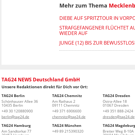
Mehr zum Thema
Mecklen
DIEBE AUF SPRITZTOUR IN VORP
STRAFGEFANGENER FLÜCHTET AU
WIEDER AUF
JUNGE (12) BIS ZUR BEWUSSTLO
TAG24 NEWS Deutschland GmbH
Unsere Redaktionen direkt für Dich vor Ort:
TAG24 Berlin
TAG24 Chemnitz
TAG24 Dresden
Schönhauser Allee 36
Am Rathaus 2
Ostra-Allee 18
10435 Berlin
09111 Chemnitz
01067 Dresden
+49 30 120880900
+49 371 6906600
+49 351 888-2424
berlin@tag24.de
chemnitz@tag24.de
dresden@tag24.de
TAG24 Hamburg
TAG24 München
TAG24 Magdebur
Am Sandtorkai 77
+49 89 215390320
Breiter Weg 8-10A