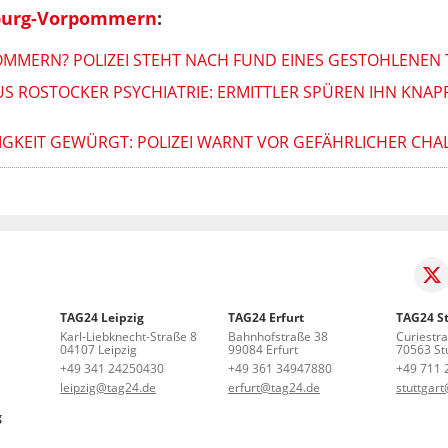
burg-Vorpommern
:
OMMERN? POLIZEI STEHT NACH FUND EINES GESTOHLENEN 
S ROSTOCKER PSYCHIATRIE: ERMITTLER SPÜREN IHN KNAP
SIGKEIT GEWÜRGT: POLIZEI WARNT VOR GEFÄHRLICHER CHA
TAG24 Leipzig
TAG24 Erfurt
TAG24 St
Karl-Liebknecht-Straße 8
Bahnhofstraße 38
Curiestr
04107 Leipzig
99084 Erfurt
70563 Stu
+49 341 24250430
+49 361 34947880
+49 711 
leipzig@tag24.de
erfurt@tag24.de
stuttgar
g