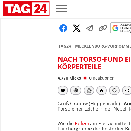
TAG24
MECKLENBURG-VORPOMM
NACH TORSO-FUND EIN
KÖRPERTEILE
4.770
Klicks
0
Reaktionen
❤️
😂
😱
🔥
😥
👏
Groß Grabow (Hoppenrade) -
Am
Torso einer Leiche in der
Nebel
.
Wie die
Polizei
am Freitag mitteilt
Tauchergruppe der
Rostocker
Be