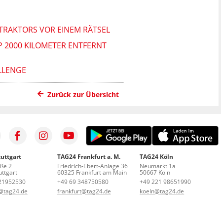
TRAKTORS VOR EINEM RÄTSEL
P 2000 KILOMETER ENTFERNT
LLENGE
Zurück zur Übersicht
uttgart
TAG24 Frankfurt a. M.
TAG24 Köln
aße 2
Friedrich-Ebert-Anlage 36
Neumarkt 1a
ttgart
60325 Frankfurt am Main
50667 Köln
21952530
+49 69 348750580
+49 221 98651990
t@tag24.de
frankfurt@tag24.de
koeln@tag24.de