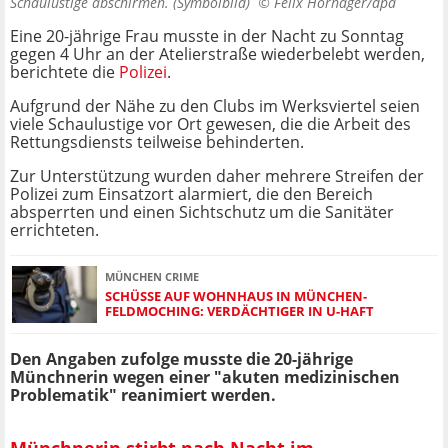
Schaulustige abschirmen. (Symbolbild) ©
Felix Hörhager/dpa
Eine 20-jährige Frau musste in der Nacht zu Sonntag
gegen 4 Uhr an der Atelierstraße wiederbelebt werden,
berichtete die
Polizei
.
Aufgrund der Nähe zu den Clubs im Werksviertel seien
viele Schaulustige vor Ort gewesen, die die Arbeit des
Rettungsdiensts teilweise behinderten.
Zur Unterstützung wurden daher mehrere Streifen der
Polizei zum Einsatzort alarmiert, die den Bereich
absperrten und einen Sichtschutz um die Sanitäter
errichteten.
MÜNCHEN CRIME
SCHÜSSE AUF WOHNHAUS IN MÜNCHEN-
FELDMOCHING: VERDÄCHTIGER IN U-HAFT
Den Angaben zufolge musste die 20-jährige
Münchnerin wegen einer "akuten medizinischen
Problematik" reanimiert werden.
Münchnerin stirbt nach Nacht im