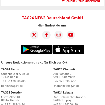
Zurück zur Übersicht
TAG24 NEWS Deutschland GmbH
Hier findest du uns:
Unsere Redaktionen direkt für Dich vor Ort:
TAG24 Berlin
TAG24 Chemnitz
Schönhauser Allee 36
Am Rathaus 2
10435 Berlin
09111 Chemnitz
+49 30 120880900
+49 371 6906600
berlin@tag24.de
chemnitz@tag24.de
TAG24 Dresden
TAG24 Leipzig
Ostra-Allee 18
Karl-Liebknecht-Straße 8
01067 Dresden
04107 Leipzig
+49 351 888-2424
+49 341 24250430