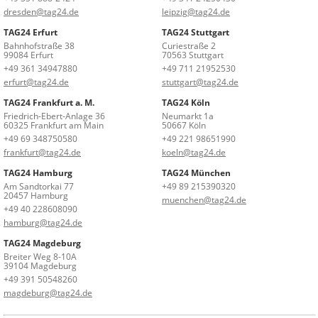
dresden@tag24.de
leipzig@tag24.de
TAG24 Erfurt
TAG24 Stuttgart
Bahnhofstraße 38
Curiestraße 2
99084 Erfurt
70563 Stuttgart
+49 361 34947880
+49 711 21952530
erfurt@tag24.de
stuttgart@tag24.de
TAG24 Frankfurt a. M.
TAG24 Köln
Friedrich-Ebert-Anlage 36
Neumarkt 1a
60325 Frankfurt am Main
50667 Köln
+49 69 348750580
+49 221 98651990
frankfurt@tag24.de
koeln@tag24.de
TAG24 Hamburg
TAG24 München
Am Sandtorkai 77
+49 89 215390320
20457 Hamburg
muenchen@tag24.de
+49 40 228608090
hamburg@tag24.de
TAG24 Magdeburg
Breiter Weg 8-10A
39104 Magdeburg
+49 391 50548260
magdeburg@tag24.de