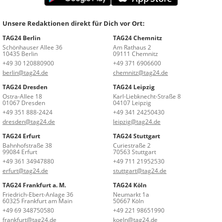
Unsere Redaktionen direkt für Dich vor Ort:
TAG24 Berlin
TAG24 Chemnitz
Schönhauser Allee 36
Am Rathaus 2
10435 Berlin
09111 Chemnitz
+49 30 120880900
+49 371 6906600
berlin@tag24.de
chemnitz@tag24.de
TAG24 Dresden
TAG24 Leipzig
Ostra-Allee 18
Karl-Liebknecht-Straße 8
01067 Dresden
04107 Leipzig
+49 351 888-2424
+49 341 24250430
dresden@tag24.de
leipzig@tag24.de
TAG24 Erfurt
TAG24 Stuttgart
Bahnhofstraße 38
Curiestraße 2
99084 Erfurt
70563 Stuttgart
+49 361 34947880
+49 711 21952530
erfurt@tag24.de
stuttgart@tag24.de
TAG24 Frankfurt a. M.
TAG24 Köln
Friedrich-Ebert-Anlage 36
Neumarkt 1a
60325 Frankfurt am Main
50667 Köln
+49 69 348750580
+49 221 98651990
frankfurt@tag24.de
koeln@tag24.de