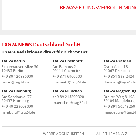
BEWÄSSERUNGSVERBOT IN MÜNCH
TAG24 NEWS Deutschland GmbH
Unsere Redaktionen direkt für Dich vor Ort:
TAG24 Berlin
TAG24 Chemnitz
TAG24 Dresden
Schönhauser Allee 36
Am Rathaus 2
Ostra-Allee 18
10435 Berlin
09111 Chemnitz
01067 Dresden
+49 30 120880900
+49 371 6906600
+49 351 888-2424
berlin@tag24.de
chemnitz@tag24.de
dresden@tag24.de
TAG24 Hamburg
TAG24 München
TAG24 Magdebur
Am Sandtorkai 77
+49 89 215390320
Breiter Weg 8-10A
20457 Hamburg
39104 Magdeburg
muenchen@tag24.de
+49 40 228608090
+49 391 50548260
hamburg@tag24.de
magdeburg@tag24
WERBEMÖGLICHKEITEN
ALLE THEMEN A-Z