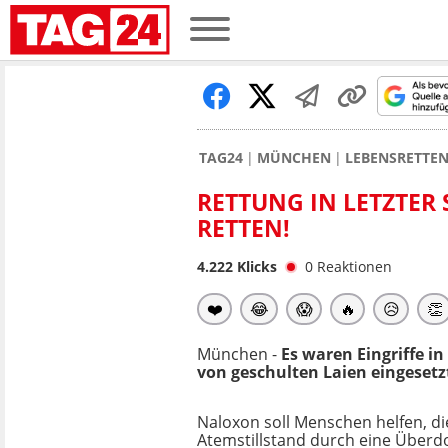
TAG24
MÜNCHEN
LEBENSRETTEN
RETTUNG IN LETZTER
RETTEN!
4.222
Klicks
0
Reaktionen
❤️
😂
😱
🔥
😥
👏
München -
Es waren Eingriffe i
von geschulten Laien eingesetz
Naloxon soll Menschen helfen, di
Atemstillstand durch eine Überd