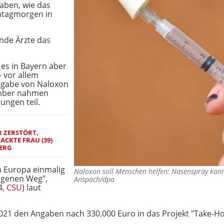
aben, wie das
ntagmorgen in
nde Ärzte das
 es in Bayern aber
- vor allem
llgabe von Naloxon
ember nahmen
ungen teil.
 ZERSTÖRT,
ACKTE FRAU (39)
ERG
in Europa einmalig
Naloxon soll Menschen helfen: Nasenspray kan
agenen Weg",
Anspach/dpa
4,
CSU
) laut
 2021 den Angaben nach 330.000 Euro in das Projekt "Take-