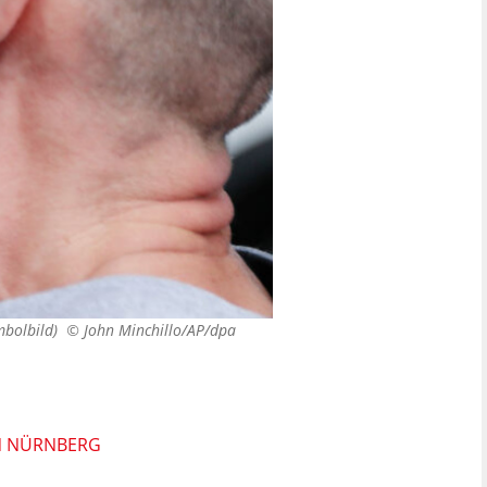
ymbolbild) ©
John Minchillo/AP/dpa
IN NÜRNBERG