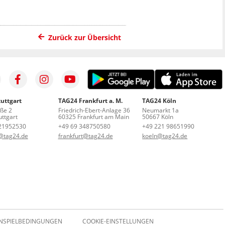
Zurück zur Übersicht
uttgart
TAG24 Frankfurt a. M.
TAG24 Köln
aße 2
Friedrich-Ebert-Anlage 36
Neumarkt 1a
ttgart
60325 Frankfurt am Main
50667 Köln
21952530
+49 69 348750580
+49 221 98651990
t@tag24.de
frankfurt@tag24.de
koeln@tag24.de
NSPIELBEDINGUNGEN
COOKIE-EINSTELLUNGEN