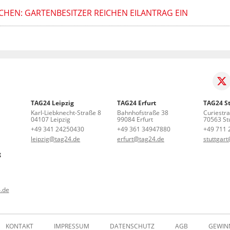
EN: GARTENBESITZER REICHEN EILANTRAG EIN
TAG24 Leipzig
TAG24 Erfurt
TAG24 St
Karl-Liebknecht-Straße 8
Bahnhofstraße 38
Curiestr
04107 Leipzig
99084 Erfurt
70563 Stu
+49 341 24250430
+49 361 34947880
+49 711 
leipzig@tag24.de
erfurt@tag24.de
stuttgar
g
.de
KONTAKT
IMPRESSUM
DATENSCHUTZ
AGB
GEWIN