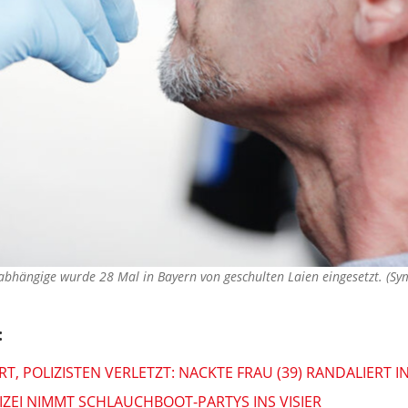
abhängige wurde 28 Mal in Bayern von geschulten Laien eingesetzt. (S
:
, POLIZISTEN VERLETZT: NACKTE FRAU (39) RANDALIERT 
IZEI NIMMT SCHLAUCHBOOT-PARTYS INS VISIER