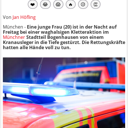
❤️
😂
😱
🔥
😥
👏
Von
Jan Höfling
München -
Eine junge Frau (20) ist in der Nacht auf
Freitag bei einer waghalsigen Kletteraktion im
Münchner
Stadtteil Bogenhausen von einem
Kranausleger in die Tiefe gestürzt. Die Rettungskräfte
hatten alle Hände voll zu tun.