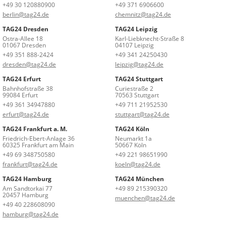
+49 30 120880900
+49 371 6906600
berlin@tag24.de
chemnitz@tag24.de
TAG24 Dresden
TAG24 Leipzig
Ostra-Allee 18
Karl-Liebknecht-Straße 8
01067 Dresden
04107 Leipzig
+49 351 888-2424
+49 341 24250430
dresden@tag24.de
leipzig@tag24.de
TAG24 Erfurt
TAG24 Stuttgart
Bahnhofstraße 38
Curiestraße 2
99084 Erfurt
70563 Stuttgart
+49 361 34947880
+49 711 21952530
erfurt@tag24.de
stuttgart@tag24.de
TAG24 Frankfurt a. M.
TAG24 Köln
Friedrich-Ebert-Anlage 36
Neumarkt 1a
60325 Frankfurt am Main
50667 Köln
+49 69 348750580
+49 221 98651990
frankfurt@tag24.de
koeln@tag24.de
TAG24 Hamburg
TAG24 München
Am Sandtorkai 77
+49 89 215390320
20457 Hamburg
muenchen@tag24.de
+49 40 228608090
hamburg@tag24.de