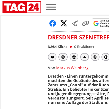
DRESDNER SZENETREF
3.984
Klicks
0
Reaktionen
❤️
😂
😱
🔥
😥
👏
Von
Markus Weinberg
Dresden -
Einen runtergekomm
machten die Gebäude des alter
Zentrums „Conni“ auf der Rudo
Straße. Ein beliebter linker Szen
und Jugendbegegnungsstätte, P
Veranstaltungsort. Seit April se
nun eine Auflage der Stadt um.