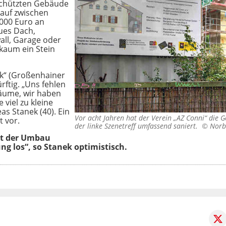
schützten Gebäude
Kauf zwischen
.000 Euro an
eues Dach,
ll, Garage oder
kaum ein Stein
k“ (Großenhainer
rftig. „Uns fehlen
räume, wir haben
 viel zu kleine
as Stanek (40). Ein
Vor acht Jahren hat der Verein „AZ Conni“ die G
 vor.
der linke Szenetreff umfassend saniert. ©
Norb
t der Umbau
ng los“, so Stanek optimistisch.