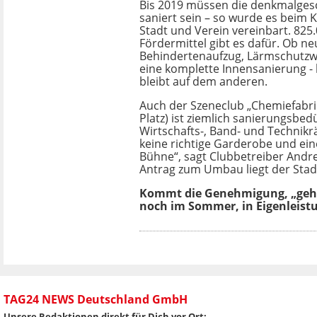
Bis 2019 müssen die denkmalge
saniert sein – so wurde es beim 
Stadt und Verein vereinbart. 825
Fördermittel gibt es dafür. Ob n
Behindertenaufzug, Lärmschutzwa
eine komplette Innensanierung - 
bleibt auf dem anderen.
Auch der Szeneclub „Chemiefabri
Platz) ist ziemlich sanierungsbedü
Wirtschafts-, Band- und Technik
keine richtige Garderobe und eine
Bühne“, sagt Clubbetreiber Andre
Antrag zum Umbau liegt der Stadt
Kommt die Genehmigung, „geh
noch im Sommer, in Eigenleistu
TAG24 NEWS Deutschland GmbH
Unsere Redaktionen direkt für Dich vor Ort: