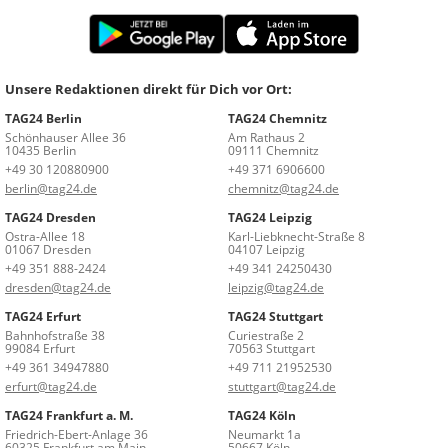
Unsere Redaktionen direkt für Dich vor Ort:
TAG24 Berlin
TAG24 Chemnitz
Schönhauser Allee 36
Am Rathaus 2
10435 Berlin
09111 Chemnitz
+49 30 120880900
+49 371 6906600
berlin@tag24.de
chemnitz@tag24.de
TAG24 Dresden
TAG24 Leipzig
Ostra-Allee 18
Karl-Liebknecht-Straße 8
01067 Dresden
04107 Leipzig
+49 351 888-2424
+49 341 24250430
dresden@tag24.de
leipzig@tag24.de
TAG24 Erfurt
TAG24 Stuttgart
Bahnhofstraße 38
Curiestraße 2
99084 Erfurt
70563 Stuttgart
+49 361 34947880
+49 711 21952530
erfurt@tag24.de
stuttgart@tag24.de
TAG24 Frankfurt a. M.
TAG24 Köln
Friedrich-Ebert-Anlage 36
Neumarkt 1a
60325 Frankfurt am Main
50667 Köln