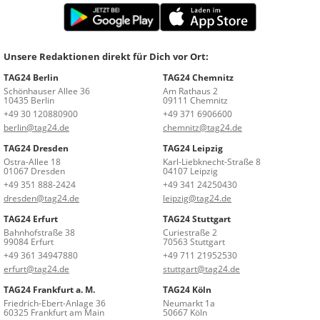
Unsere Redaktionen direkt für Dich vor Ort:
TAG24 Berlin
TAG24 Chemnitz
Schönhauser Allee 36
Am Rathaus 2
10435 Berlin
09111 Chemnitz
+49 30 120880900
+49 371 6906600
berlin@tag24.de
chemnitz@tag24.de
TAG24 Dresden
TAG24 Leipzig
Ostra-Allee 18
Karl-Liebknecht-Straße 8
01067 Dresden
04107 Leipzig
+49 351 888-2424
+49 341 24250430
dresden@tag24.de
leipzig@tag24.de
TAG24 Erfurt
TAG24 Stuttgart
Bahnhofstraße 38
Curiestraße 2
99084 Erfurt
70563 Stuttgart
+49 361 34947880
+49 711 21952530
erfurt@tag24.de
stuttgart@tag24.de
TAG24 Frankfurt a. M.
TAG24 Köln
Friedrich-Ebert-Anlage 36
Neumarkt 1a
60325 Frankfurt am Main
50667 Köln