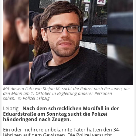
Mit diesem Foto von Stefan M. sucht die Polizei nach Personen, die
den Mann am 1. Oktober in Begleitung anderer Personen
sahen. ©
Polizei Leipzig
Leipzig -
Nach dem schrecklichen Mordfall in der
Eduardstraße am Sonntag sucht die Polizei
händeringend nach Zeugen.
Ein oder mehrere unbekannte Täter hatten den 34-
Jährigen auf dem Gewissen. Die Polizei versucht