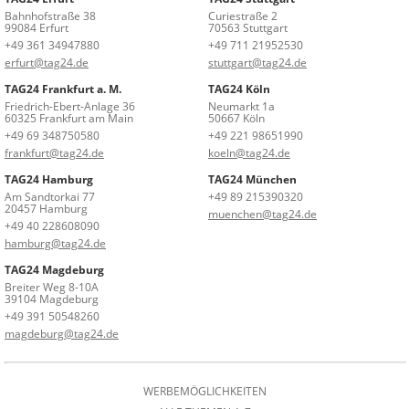
Bahnhofstraße 38
Curiestraße 2
99084 Erfurt
70563 Stuttgart
+49 361 34947880
+49 711 21952530
erfurt@tag24.de
stuttgart@tag24.de
TAG24 Frankfurt a. M.
TAG24 Köln
Friedrich-Ebert-Anlage 36
Neumarkt 1a
60325 Frankfurt am Main
50667 Köln
+49 69 348750580
+49 221 98651990
frankfurt@tag24.de
koeln@tag24.de
TAG24 Hamburg
TAG24 München
Am Sandtorkai 77
+49 89 215390320
20457 Hamburg
muenchen@tag24.de
+49 40 228608090
hamburg@tag24.de
TAG24 Magdeburg
Breiter Weg 8-10A
39104 Magdeburg
+49 391 50548260
magdeburg@tag24.de
WERBEMÖGLICHKEITEN