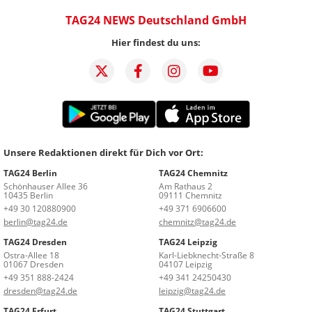
TAG24 NEWS Deutschland GmbH
Hier findest du uns:
Unsere Redaktionen direkt für Dich vor Ort:
TAG24 Berlin
TAG24 Chemnitz
Schönhauser Allee 36
Am Rathaus 2
10435 Berlin
09111 Chemnitz
+49 30 120880900
+49 371 6906600
berlin@tag24.de
chemnitz@tag24.de
TAG24 Dresden
TAG24 Leipzig
Ostra-Allee 18
Karl-Liebknecht-Straße 8
01067 Dresden
04107 Leipzig
+49 351 888-2424
+49 341 24250430
dresden@tag24.de
leipzig@tag24.de
TAG24 Erfurt
TAG24 Stuttgart