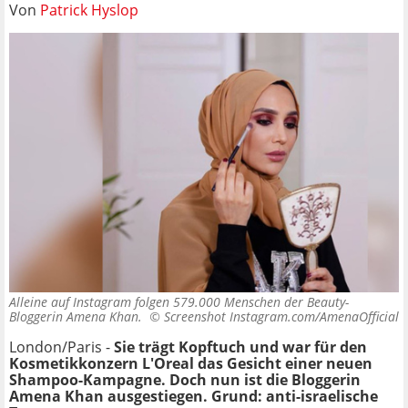
Von
Patrick Hyslop
Alleine auf Instagram folgen 579.000 Menschen der Beauty-
Bloggerin Amena Khan. ©
Screenshot Instagram.com/AmenaOfficial
London/Paris -
Sie trägt Kopftuch und war für den
Kosmetikkonzern L'Oreal das Gesicht einer neuen
Shampoo-Kampagne. Doch nun ist die Bloggerin
Amena Khan ausgestiegen. Grund: anti-israelische