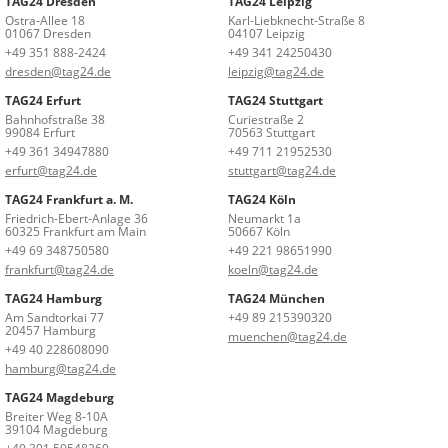
TAG24 Dresden
TAG24 Leipzig
Ostra-Allee 18
Karl-Liebknecht-Straße 8
01067 Dresden
04107 Leipzig
+49 351 888-2424
+49 341 24250430
dresden@tag24.de
leipzig@tag24.de
TAG24 Erfurt
TAG24 Stuttgart
Bahnhofstraße 38
Curiestraße 2
99084 Erfurt
70563 Stuttgart
+49 361 34947880
+49 711 21952530
erfurt@tag24.de
stuttgart@tag24.de
TAG24 Frankfurt a. M.
TAG24 Köln
Friedrich-Ebert-Anlage 36
Neumarkt 1a
60325 Frankfurt am Main
50667 Köln
+49 69 348750580
+49 221 98651990
frankfurt@tag24.de
koeln@tag24.de
TAG24 Hamburg
TAG24 München
Am Sandtorkai 77
+49 89 215390320
20457 Hamburg
muenchen@tag24.de
+49 40 228608090
hamburg@tag24.de
TAG24 Magdeburg
Breiter Weg 8-10A
39104 Magdeburg