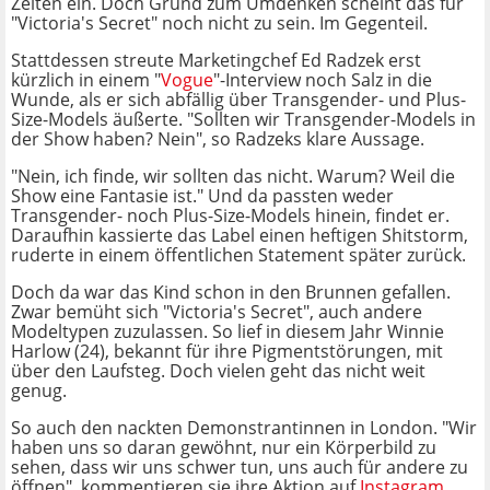
Zeiten ein. Doch Grund zum Umdenken scheint das für
"Victoria's Secret" noch nicht zu sein. Im Gegenteil.
Stattdessen streute Marketingchef Ed Radzek erst
kürzlich in einem "
Vogue
"-Interview noch Salz in die
Wunde, als er sich abfällig über Transgender- und Plus-
Size-Models äußerte. "Sollten wir Transgender-Models in
der Show haben? Nein", so Radzeks klare Aussage.
"Nein, ich finde, wir sollten das nicht. Warum? Weil die
Show eine Fantasie ist." Und da passten weder
Transgender- noch Plus-Size-Models hinein, findet er.
Daraufhin kassierte das Label einen heftigen Shitstorm,
ruderte in einem öffentlichen Statement später zurück.
Doch da war das Kind schon in den Brunnen gefallen.
Zwar bemüht sich "Victoria's Secret", auch andere
Modeltypen zuzulassen. So lief in diesem Jahr Winnie
Harlow (24), bekannt für ihre Pigmentstörungen, mit
über den Laufsteg. Doch vielen geht das nicht weit
genug.
So auch den nackten Demonstrantinnen in London. "Wir
haben uns so daran gewöhnt, nur ein Körperbild zu
sehen, dass wir uns schwer tun, uns auch für andere zu
öffnen", kommentieren sie ihre Aktion auf
Instagram
.