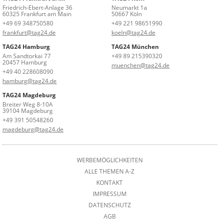
Friedrich-Ebert-Anlage 36
Neumarkt 1a
60325 Frankfurt am Main
50667 Köln
+49 69 348750580
+49 221 98651990
frankfurt@tag24.de
koeln@tag24.de
TAG24 Hamburg
TAG24 München
Am Sandtorkai 77
+49 89 215390320
20457 Hamburg
muenchen@tag24.de
+49 40 228608090
hamburg@tag24.de
TAG24 Magdeburg
Breiter Weg 8-10A
39104 Magdeburg
+49 391 50548260
magdeburg@tag24.de
WERBEMÖGLICHKEITEN
ALLE THEMEN A-Z
KONTAKT
IMPRESSUM
DATENSCHUTZ
AGB