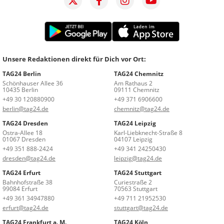
Unsere Redaktionen direkt für Dich vor Ort:
TAG24 Berlin
TAG24 Chemnitz
Schönhauser Allee 36
Am Rathaus 2
10435 Berlin
09111 Chemnitz
+49 30 120880900
+49 371 6906600
berlin@tag24.de
chemnitz@tag24.de
TAG24 Dresden
TAG24 Leipzig
Ostra-Allee 18
Karl-Liebknecht-Straße 8
01067 Dresden
04107 Leipzig
+49 351 888-2424
+49 341 24250430
dresden@tag24.de
leipzig@tag24.de
TAG24 Erfurt
TAG24 Stuttgart
Bahnhofstraße 38
Curiestraße 2
99084 Erfurt
70563 Stuttgart
+49 361 34947880
+49 711 21952530
erfurt@tag24.de
stuttgart@tag24.de
TAG24 Frankfurt a. M.
TAG24 Köln