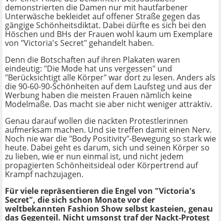
demonstrierten die Damen nur mit hautfarbener
Unterwäsche bekleidet auf offener Straße gegen das
gängige Schönheitsdiktat. Dabei dürfte es sich bei den
Höschen und BHs der Frauen wohl kaum um Exemplare
von "Victoria's Secret" gehandelt haben.
Denn die Botschaften auf ihren Plakaten waren
eindeutig: "Die Mode hat uns vergessen" und
"Berücksichtigt alle Körper" war dort zu lesen. Anders als
die 90-60-90-Schönheiten auf dem Laufsteg und aus der
Werbung haben die meisten Frauen nämlich keine
Modelmaße. Das macht sie aber nicht weniger attraktiv.
Genau darauf wollen die nackten Protestlerinnen
aufmerksam machen. Und sie treffen damit einen Nerv.
Noch nie war die "Body Positivity"-Bewegung so stark wie
heute. Dabei geht es darum, sich und seinen Körper so
zu lieben, wie er nun einmal ist, und nicht jedem
propagierten Schönheitsideal oder Körpertrend auf
Krampf nachzujagen.
Für viele repräsentieren die Engel von "Victoria's
Secret", die sich schon Monate vor der
weltbekannten Fashion Show selbst kasteien,
genau
das Gegenteil. Nicht umsonst traf der Nackt-Protest