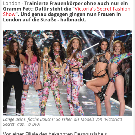
London -
Trainierte Frauenkörper ohne auch nur ein
Gramm Fett: Dafür steht die "
Victoria's Secret Fashion
Show
". Und genau dagegen gingen nun Frauen in
London auf die Straße - halbnackt.
Lange Beine, flache Bäuche: So sehen die Models von "Victoria's
Secret" aus. ©
DPA
Vor einer Filiale des bekannten Dessouslabels