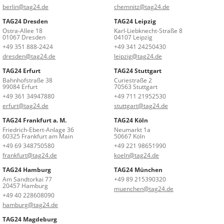
berlin@tag24.de
chemnitz@tag24.de
TAG24 Dresden
TAG24 Leipzig
Ostra-Allee 18
Karl-Liebknecht-Straße 8
01067 Dresden
04107 Leipzig
+49 351 888-2424
+49 341 24250430
dresden@tag24.de
leipzig@tag24.de
TAG24 Erfurt
TAG24 Stuttgart
Bahnhofstraße 38
Curiestraße 2
99084 Erfurt
70563 Stuttgart
+49 361 34947880
+49 711 21952530
erfurt@tag24.de
stuttgart@tag24.de
TAG24 Frankfurt a. M.
TAG24 Köln
Friedrich-Ebert-Anlage 36
Neumarkt 1a
60325 Frankfurt am Main
50667 Köln
+49 69 348750580
+49 221 98651990
frankfurt@tag24.de
koeln@tag24.de
TAG24 Hamburg
TAG24 München
Am Sandtorkai 77
+49 89 215390320
20457 Hamburg
muenchen@tag24.de
+49 40 228608090
hamburg@tag24.de
TAG24 Magdeburg