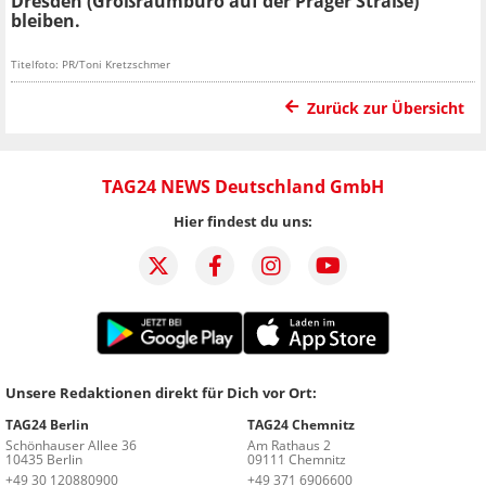
Dresden (Großraumbüro auf der Prager Straße)
bleiben.
Titelfoto: PR/Toni Kretzschmer
Zurück zur Übersicht
TAG24 NEWS Deutschland GmbH
Hier findest du uns:
Unsere Redaktionen direkt für Dich vor Ort:
TAG24 Berlin
TAG24 Chemnitz
Schönhauser Allee 36
Am Rathaus 2
10435 Berlin
09111 Chemnitz
+49 30 120880900
+49 371 6906600