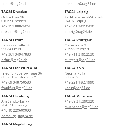
berlin@tag24.de
chemnitz@tag24.de
TAG24 Dresden
TAG24 Leipzig
Ostra-Allee 18
Karl-Liebknecht-Straße 8
01067 Dresden
04107 Leipzig
+49 351 888-2424
+49 341 24250430
dresden@tag24.de
leipzig@tag24.de
TAG24 Erfurt
TAG24 Stuttgart
Bahnhofstraße 38
Curiestraße 2
99084 Erfurt
70563 Stuttgart
+49 361 34947880
+49 711 21952530
erfurt@tag24.de
stuttgart@tag24.de
TAG24 Frankfurt a. M.
TAG24 Köln
Friedrich-Ebert-Anlage 36
Neumarkt 1a
60325 Frankfurt am Main
50667 Köln
+49 69 348750580
+49 221 98651990
frankfurt@tag24.de
koeln@tag24.de
TAG24 Hamburg
TAG24 München
Am Sandtorkai 77
+49 89 215390320
20457 Hamburg
muenchen@tag24.de
+49 40 228608090
hamburg@tag24.de
TAG24 Magdeburg