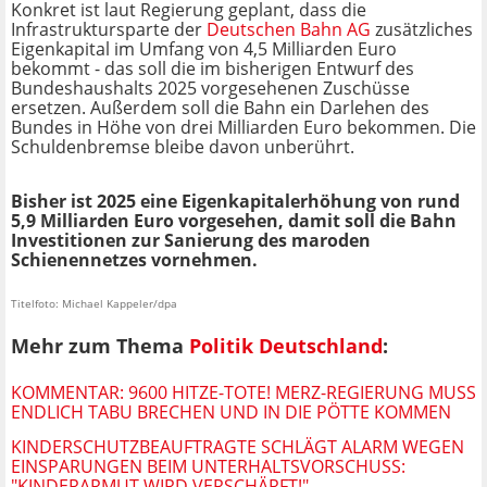
Konkret ist laut Regierung geplant, dass die
Infrastruktursparte der
Deutschen Bahn AG
zusätzliches
Eigenkapital im Umfang von 4,5 Milliarden Euro
bekommt - das soll die im bisherigen Entwurf des
Bundes­haus­­halts 2025 vorgesehenen Zuschüsse
ersetzen. Außerdem soll die Bahn ein Darlehen des
Bundes in Höhe von drei Milliarden Euro bekommen. Die
Schuldenbremse bleibe davon unberührt.
Bisher ist 2025 eine Eigenkapitalerhöhung von rund
5,9 Milliarden Euro vorgesehen, damit soll die Bahn
Investitionen zur Sanierung des maroden
Schienennetzes vornehmen.
Titelfoto: Michael Kappeler/dpa
Mehr zum Thema
Politik Deutschland
:
KOMMENTAR: 9600 HITZE-TOTE! MERZ-REGIERUNG MUSS
ENDLICH TABU BRECHEN UND IN DIE PÖTTE KOMMEN
KINDERSCHUTZBEAUFTRAGTE SCHLÄGT ALARM WEGEN
EINSPARUNGEN BEIM UNTERHALTSVORSCHUSS:
"KINDERARMUT WIRD VERSCHÄRFT!"