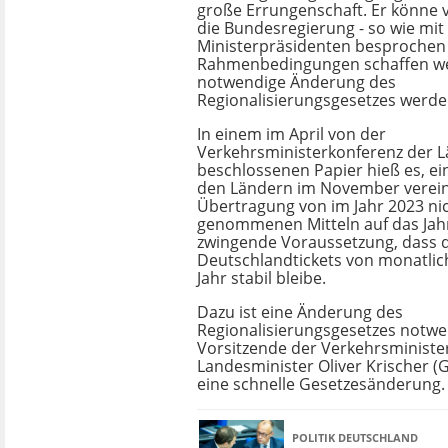
große Errungenschaft. Er könne v
die Bundesregierung - so wie mi
Ministerpräsidenten besprochen -
Rahmenbedingungen schaffen we
notwendige Änderung des
Regionalisierungsgesetzes werd
In einem im April von der
Verkehrsministerkonferenz der 
beschlossenen Papier hieß es, ei
den Ländern im November verei
Übertragung von im Jahr 2023 ni
genommenen Mitteln auf das Jahr
zwingende Voraussetzung, dass d
Deutschlandtickets von monatlic
Jahr stabil bleibe.
Dazu ist eine Änderung des
Regionalisierungsgesetzes notwe
Vorsitzende der Verkehrsministe
Landesminister Oliver Krischer (G
eine schnelle Gesetzesänderung.
POLITIK DEUTSCHLAND