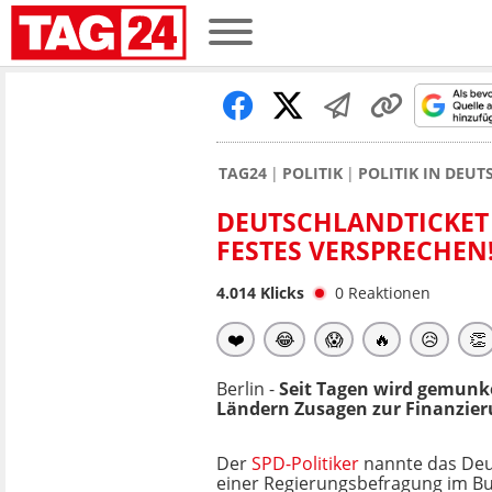
TAG24
POLITIK
POLITIK IN DEU
DEUTSCHLANDTICKET 
FESTES VERSPRECHEN
4.014
Klicks
0
Reaktionen
❤️
😂
😱
🔥
😥
👏
Berlin -
Seit Tagen wird gemunke
Ländern Zusagen zur Finanzieru
Der
SPD-Politiker
nannte das Deut
einer Regierungsbefragung im B