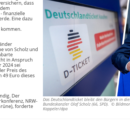
ersichern, dass
t dem
 finanzielle
rde. Eine dazu
e kommen.
Länder
ne von Scholz und
nbarte
cht in Anspruch
 2024 sei
er Preis des
h 49 Euro dieses
ndig. Der
Das Deutschlandticket bleibt den Bürgern in die
rkonferenz, NRW-
Bundeskanzler Olaf Scholz (66, SPD). ©
Bildmon
rüne), forderte
Kappeler/dpa