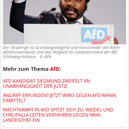
Der 38-Jährige ist Gründungsmitglied und Vorsitzender des Kieler
AfD-Kreisverbands und war Mitglied im Landesvorstand der AfD
Schleswig-Holstein. ©
DPA
Mehr zum Thema
AfD
:
AFD-KANDIDAT SIEGMUND ZWEIFELT AN
UNABHÄNGIGKEIT DER JUSTIZ
ANGRIFF ERFUNDEN? JETZT WIRD GEGEN AFD-MANN
ERMITTELT
MACHTKAMPF IN AFD SPITZT SICH ZU: WEIDEL UND
CHRUPALLA LEITEN VERFAHREN GEGEN NRW-
LANDESCHEF EIN