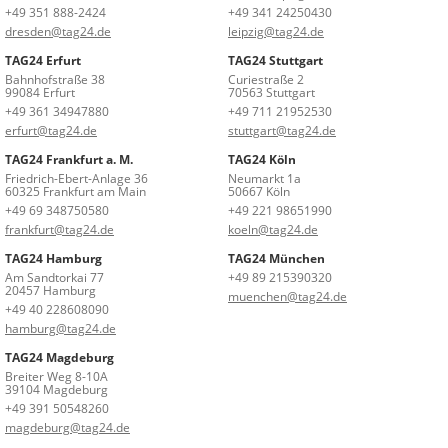
+49 351 888-2424
+49 341 24250430
dresden@tag24.de
leipzig@tag24.de
TAG24 Erfurt
TAG24 Stuttgart
Bahnhofstraße 38
Curiestraße 2
99084 Erfurt
70563 Stuttgart
+49 361 34947880
+49 711 21952530
erfurt@tag24.de
stuttgart@tag24.de
TAG24 Frankfurt a. M.
TAG24 Köln
Friedrich-Ebert-Anlage 36
Neumarkt 1a
60325 Frankfurt am Main
50667 Köln
+49 69 348750580
+49 221 98651990
frankfurt@tag24.de
koeln@tag24.de
TAG24 Hamburg
TAG24 München
Am Sandtorkai 77
+49 89 215390320
20457 Hamburg
muenchen@tag24.de
+49 40 228608090
hamburg@tag24.de
TAG24 Magdeburg
Breiter Weg 8-10A
39104 Magdeburg
+49 391 50548260
magdeburg@tag24.de