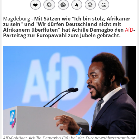
❤️
😂
😱
🔥
😥
👏
Magdeburg -
Mit Sätzen wie "Ich bin stolz, Afrikaner
zu sein" und "Wir dürfen Deutschland nicht mit
Afrikanern überfluten" hat Achille Demagbo den
AfD
-
Parteitag zur Europawahl zum Jubeln gebracht.
AfD-Politiker Achille Demagbo (38) bei der Europawahlversammlung