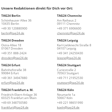
Unsere Redaktionen direkt für Dich vor Ort:
TAG24 Berlin
TAG24 Chemnitz
Schönhauser Allee 36
Am Rathaus 2
10435 Berlin
09111 Chemnitz
+49 30 120880900
+49 371 6906600
berlin@tag24.de
chemnitz@tag24.de
TAG24 Dresden
TAG24 Leipzig
Ostra-Allee 18
Karl-Liebknecht-Straße 8
01067 Dresden
04107 Leipzig
+49 351 888-2424
+49 341 24250430
dresden@tag24.de
leipzig@tag24.de
TAG24 Erfurt
TAG24 Stuttgart
Bahnhofstraße 38
Curiestraße 2
99084 Erfurt
70563 Stuttgart
+49 361 34947880
+49 711 21952530
erfurt@tag24.de
stuttgart@tag24.de
TAG24 Frankfurt a. M.
TAG24 Köln
Friedrich-Ebert-Anlage 36
Neumarkt 1a
60325 Frankfurt am Main
50667 Köln
+49 69 348750580
+49 221 98651990
frankfurt@tag24.de
koeln@tag24.de