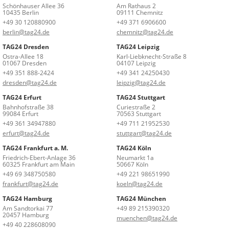
Schönhauser Allee 36
Am Rathaus 2
10435 Berlin
09111 Chemnitz
+49 30 120880900
+49 371 6906600
berlin@tag24.de
chemnitz@tag24.de
TAG24 Dresden
TAG24 Leipzig
Ostra-Allee 18
Karl-Liebknecht-Straße 8
01067 Dresden
04107 Leipzig
+49 351 888-2424
+49 341 24250430
dresden@tag24.de
leipzig@tag24.de
TAG24 Erfurt
TAG24 Stuttgart
Bahnhofstraße 38
Curiestraße 2
99084 Erfurt
70563 Stuttgart
+49 361 34947880
+49 711 21952530
erfurt@tag24.de
stuttgart@tag24.de
TAG24 Frankfurt a. M.
TAG24 Köln
Friedrich-Ebert-Anlage 36
Neumarkt 1a
60325 Frankfurt am Main
50667 Köln
+49 69 348750580
+49 221 98651990
frankfurt@tag24.de
koeln@tag24.de
TAG24 Hamburg
TAG24 München
Am Sandtorkai 77
+49 89 215390320
20457 Hamburg
muenchen@tag24.de
+49 40 228608090