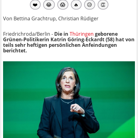
❤️
😂
😱
🔥
😥
👏
Von Bettina Grachtrup, Christian Rüdiger
Friedrichroda/Berlin -
Die in
Thüringen
geborene
Grünen-Politikerin Katrin Göring-Eckardt (58) hat von
teils sehr heftigen persönlichen Anfeindungen
berichtet.