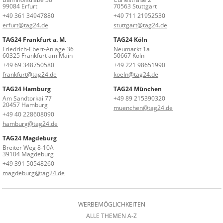
99084 Erfurt
70563 Stuttgart
+49 361 34947880
+49 711 21952530
erfurt@tag24.de
stuttgart@tag24.de
TAG24 Frankfurt a. M.
TAG24 Köln
Friedrich-Ebert-Anlage 36
Neumarkt 1a
60325 Frankfurt am Main
50667 Köln
+49 69 348750580
+49 221 98651990
frankfurt@tag24.de
koeln@tag24.de
TAG24 Hamburg
TAG24 München
Am Sandtorkai 77
+49 89 215390320
20457 Hamburg
muenchen@tag24.de
+49 40 228608090
hamburg@tag24.de
TAG24 Magdeburg
Breiter Weg 8-10A
39104 Magdeburg
+49 391 50548260
magdeburg@tag24.de
WERBEMÖGLICHKEITEN
ALLE THEMEN A-Z