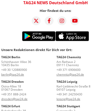
TAG24 NEWS Deutschland GmbH
Hier findest du uns:
Unsere Redaktionen direkt für Dich vor Ort:
TAG24 Berlin
TAG24 Chemnitz
Schönhauser Allee 36
Am Rathaus 2
10435 Berlin
09111 Chemnitz
+49 30 120880900
+49 371 6906600
berlin@tag24.de
chemnitz@tag24.de
TAG24 Dresden
TAG24 Leipzig
Ostra-Allee 18
Karl-Liebknecht-Straße 8
01067 Dresden
04107 Leipzig
+49 351 888-2424
+49 341 24250430
dresden@tag24.de
leipzig@tag24.de
TAG24 Erfurt
TAG24 Stuttgart
Bahnhofstraße 38
Curiestraße 2