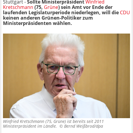
Stuttgart -
Sollte Ministerpräsident
Winfried
Kretschmann
(75,
Grüne
) sein Amt vor Ende der
laufenden Legislaturperiode niederlegen, will die
CDU
keinen anderen Grünen-Politiker zum
Ministerpräsidenten wählen.
Winfried Kretschmann (75, Grüne) ist bereits seit 2011
Ministerpräsident im Ländle. ©
Bernd Weißbrod/dpa