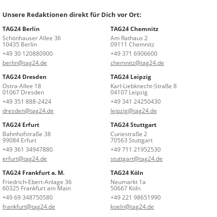
Unsere Redaktionen direkt für Dich vor Ort:
TAG24 Berlin
TAG24 Chemnitz
Schönhauser Allee 36
Am Rathaus 2
10435 Berlin
09111 Chemnitz
+49 30 120880900
+49 371 6906600
berlin@tag24.de
chemnitz@tag24.de
TAG24 Dresden
TAG24 Leipzig
Ostra-Allee 18
Karl-Liebknecht-Straße 8
01067 Dresden
04107 Leipzig
+49 351 888-2424
+49 341 24250430
dresden@tag24.de
leipzig@tag24.de
TAG24 Erfurt
TAG24 Stuttgart
Bahnhofstraße 38
Curiestraße 2
99084 Erfurt
70563 Stuttgart
+49 361 34947880
+49 711 21952530
erfurt@tag24.de
stuttgart@tag24.de
TAG24 Frankfurt a. M.
TAG24 Köln
Friedrich-Ebert-Anlage 36
Neumarkt 1a
60325 Frankfurt am Main
50667 Köln
+49 69 348750580
+49 221 98651990
frankfurt@tag24.de
koeln@tag24.de