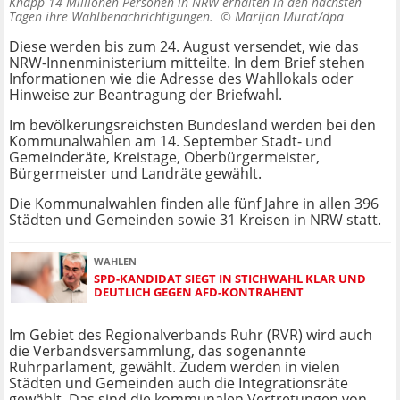
Knapp 14 Millionen Personen in NRW erhalten in den nächsten
Tagen ihre Wahlbenachrichtigungen. ©
Marijan Murat/dpa
Diese werden bis zum 24. August versendet, wie das
NRW-Innenministerium mitteilte. In dem Brief stehen
Informationen wie die Adresse des Wahllokals oder
Hinweise zur Beantragung der Briefwahl.
Im bevölkerungsreichsten Bundesland werden bei den
Kommunalwahlen am 14. September Stadt- und
Gemeinderäte, Kreistage, Oberbürgermeister,
Bürgermeister und Landräte gewählt.
Die Kommunalwahlen finden alle fünf Jahre in allen 396
Städten und Gemeinden sowie 31 Kreisen in NRW statt.
WAHLEN
SPD-KANDIDAT SIEGT IN STICHWAHL KLAR UND
DEUTLICH GEGEN AFD-KONTRAHENT
Im Gebiet des Regionalverbands Ruhr (RVR) wird auch
die Verbandsversammlung, das sogenannte
Ruhrparlament, gewählt. Zudem werden in vielen
Städten und Gemeinden auch die Integrationsräte
gewählt. Das sind die kommunalen Vertretungen von