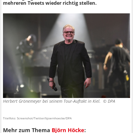
mehreren Tweets wieder richtig stellen.
Herbert Grönemeyer bei seinem Tour-Auftakt in Kiel. ©
DPA
Titelfoto: Screenshot/Twitter/bjoernhoecke/DPA
Mehr zum Thema
Björn Höcke
: