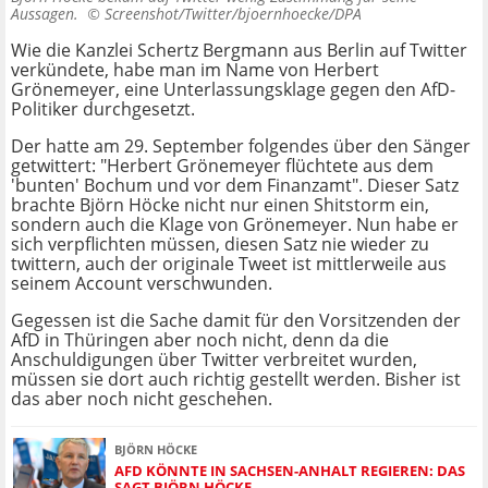
Aussagen. ©
Screenshot/Twitter/bjoernhoecke/DPA
Wie die Kanzlei Schertz Bergmann aus Berlin auf Twitter
verkündete, habe man im Name von Herbert
Grönemeyer, eine Unterlassungsklage gegen den AfD-
Politiker durchgesetzt.
Der hatte am 29. September folgendes über den Sänger
getwittert: "Herbert Grönemeyer flüchtete aus dem
'bunten' Bochum und vor dem Finanzamt". Dieser Satz
brachte Björn Höcke nicht nur einen Shitstorm ein,
sondern auch die Klage von Grönemeyer. Nun habe er
sich verpflichten müssen, diesen Satz nie wieder zu
twittern, auch der originale Tweet ist mittlerweile aus
seinem Account verschwunden.
Gegessen ist die Sache damit für den Vorsitzenden der
AfD in Thüringen aber noch nicht, denn da die
Anschuldigungen über Twitter verbreitet wurden,
müssen sie dort auch richtig gestellt werden. Bisher ist
das aber noch nicht geschehen.
BJÖRN HÖCKE
AFD KÖNNTE IN SACHSEN-ANHALT REGIEREN: DAS
SAGT BJÖRN HÖCKE