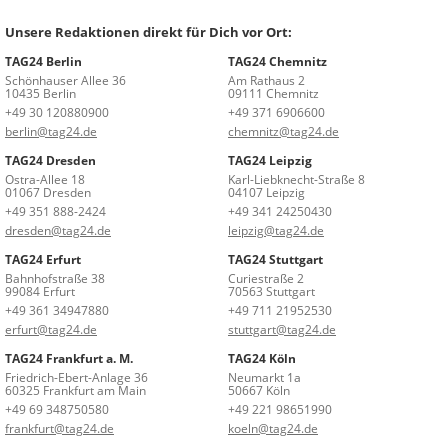
Unsere Redaktionen direkt für Dich vor Ort:
TAG24 Berlin
TAG24 Chemnitz
Schönhauser Allee 36
Am Rathaus 2
10435 Berlin
09111 Chemnitz
+49 30 120880900
+49 371 6906600
berlin@tag24.de
chemnitz@tag24.de
TAG24 Dresden
TAG24 Leipzig
Ostra-Allee 18
Karl-Liebknecht-Straße 8
01067 Dresden
04107 Leipzig
+49 351 888-2424
+49 341 24250430
dresden@tag24.de
leipzig@tag24.de
TAG24 Erfurt
TAG24 Stuttgart
Bahnhofstraße 38
Curiestraße 2
99084 Erfurt
70563 Stuttgart
+49 361 34947880
+49 711 21952530
erfurt@tag24.de
stuttgart@tag24.de
TAG24 Frankfurt a. M.
TAG24 Köln
Friedrich-Ebert-Anlage 36
Neumarkt 1a
60325 Frankfurt am Main
50667 Köln
+49 69 348750580
+49 221 98651990
frankfurt@tag24.de
koeln@tag24.de