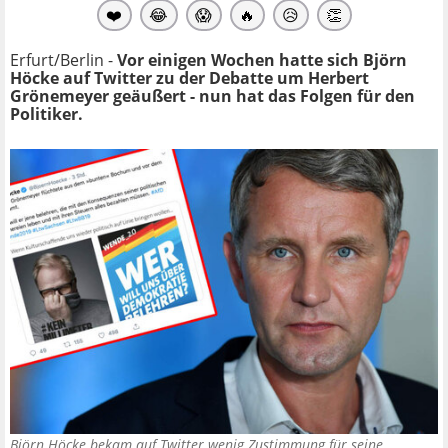
❤️
😂
😱
🔥
😥
👏
Erfurt/Berlin -
Vor einigen Wochen hatte sich Björn
Höcke auf Twitter zu der Debatte um Herbert
Grönemeyer geäußert - nun hat das Folgen für den
Politiker.
Björn Höcke bekam auf Twitter wenig Zustimmung für seine