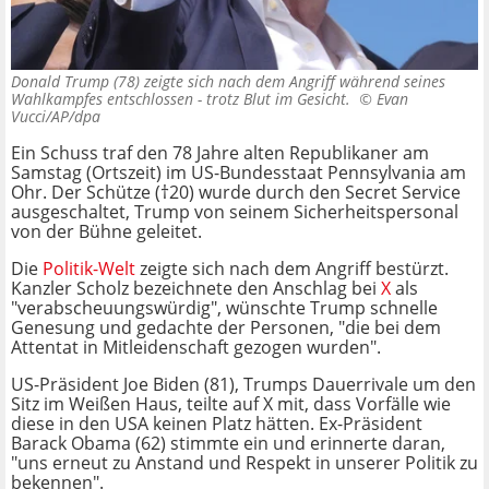
Donald Trump (78) zeigte sich nach dem Angriff während seines
Wahlkampfes entschlossen - trotz Blut im Gesicht. ©
Evan
Vucci/AP/dpa
Ein Schuss traf den 78 Jahre alten Republikaner am
Samstag (Ortszeit) im US-Bundesstaat Pennsylvania am
Ohr. Der Schütze (†20) wurde durch den Secret Service
ausgeschaltet, Trump von seinem Sicherheitspersonal
von der Bühne geleitet.
Die
Politik-Welt
zeigte sich nach dem Angriff bestürzt.
Kanzler Scholz bezeichnete den Anschlag bei
X
als
"verabscheuungswürdig", wünschte Trump schnelle
Genesung und gedachte der Personen, "die bei dem
Attentat in Mitleidenschaft gezogen wurden".
US-Präsident Joe Biden (81), Trumps Dauerrivale um den
Sitz im Weißen Haus, teilte auf X mit, dass Vorfälle wie
diese in den USA keinen Platz hätten. Ex-Präsident
Barack Obama (62) stimmte ein und erinnerte daran,
"uns erneut zu Anstand und Respekt in unserer Politik zu
bekennen".