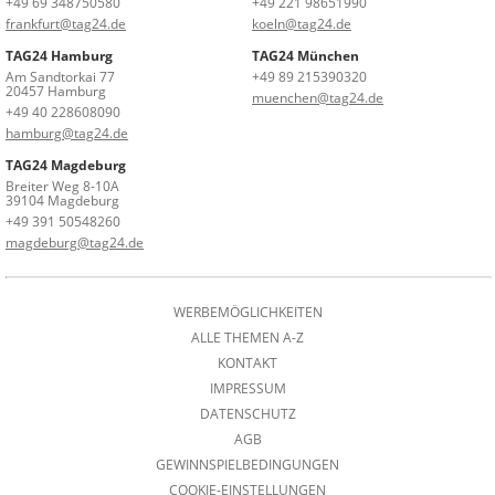
+49 69 348750580
+49 221 98651990
frankfurt@tag24.de
koeln@tag24.de
TAG24 Hamburg
TAG24 München
Am Sandtorkai 77
+49 89 215390320
20457 Hamburg
muenchen@tag24.de
+49 40 228608090
hamburg@tag24.de
TAG24 Magdeburg
Breiter Weg 8-10A
39104 Magdeburg
+49 391 50548260
magdeburg@tag24.de
WERBEMÖGLICHKEITEN
ALLE THEMEN A-Z
KONTAKT
IMPRESSUM
DATENSCHUTZ
AGB
GEWINNSPIELBEDINGUNGEN
COOKIE-EINSTELLUNGEN