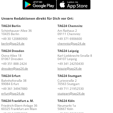
Unsere Redaktionen direkt für Dich vor Ort:
TAG24 Berlin
TAG24 Chemnitz
Schönhauser Allee 36
Am Rathaus 2
10435 Berlin
09111 Chemnitz
+49 30 120880900
+49 371 6906600
berlin@tag24.de
chemnitz@tag24.de
TAG24 Dresden
TAG24 Leipzig
Ostra-Allee 18
Karl-Liebknecht-Straße 8
01067 Dresden
04107 Leipzig
+49 351 888-2424
+49 341 24250430
dresden@tag24.de
leipzig@tag24.de
TAG24 Erfurt
TAG24 Stuttgart
Bahnhofstraße 38
Curiestraße 2
99084 Erfurt
70563 Stuttgart
+49 361 34947880
+49 711 21952530
erfurt@tag24.de
stuttgart@tag24.de
TAG24 Frankfurt a. M.
TAG24 Köln
Friedrich-Ebert-Anlage 36
Neumarkt 1a
60325 Frankfurt am Main
50667 Köln