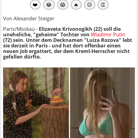
❤️
😂
😱
🔥
😥
👏
Von Alexander Steiger
Paris/Moskau -
Elizaveta Krivonogikh (22)
soll die
uneheliche, "geheime" Tochter von
Wladimir Putin
(72) sein. Unter dem Decknamen "Luiza Rozova" lebt
sie derzeit in Paris
- und hat dort offenbar einen
neuen Job ergattert, der dem Kreml-Herrscher nicht
gefallen dürfte.