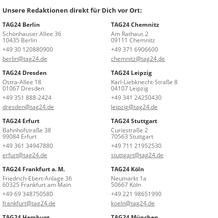
Unsere Redaktionen direkt für Dich vor Ort:
TAG24 Berlin
TAG24 Chemnitz
Schönhauser Allee 36
Am Rathaus 2
10435 Berlin
09111 Chemnitz
+49 30 120880900
+49 371 6906600
berlin@tag24.de
chemnitz@tag24.de
TAG24 Dresden
TAG24 Leipzig
Ostra-Allee 18
Karl-Liebknecht-Straße 8
01067 Dresden
04107 Leipzig
+49 351 888-2424
+49 341 24250430
dresden@tag24.de
leipzig@tag24.de
TAG24 Erfurt
TAG24 Stuttgart
Bahnhofstraße 38
Curiestraße 2
99084 Erfurt
70563 Stuttgart
+49 361 34947880
+49 711 21952530
erfurt@tag24.de
stuttgart@tag24.de
TAG24 Frankfurt a. M.
TAG24 Köln
Friedrich-Ebert-Anlage 36
Neumarkt 1a
60325 Frankfurt am Main
50667 Köln
+49 69 348750580
+49 221 98651990
frankfurt@tag24.de
koeln@tag24.de
TAG24 Hamburg
TAG24 München