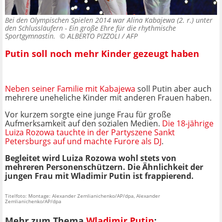
Bei den Olympischen Spielen 2014 war Alina Kabajewa (2. r.) unter
den Schlussläufern - Ein große Ehre für die rhythmische
Sportgymnastin. ©
ALBERTO PIZZOLI / AFP
Putin soll noch mehr Kinder gezeugt haben
Neben seiner Familie mit Kabajewa
soll Putin aber auch
mehrere uneheliche Kinder mit anderen Frauen haben.
Vor kurzem sorgte eine junge Frau für große
Aufmerksamkeit auf den sozialen Medien.
Die 18-jährige
Luiza Rozowa tauchte in der Partyszene Sankt
Petersburgs auf und machte Furore als DJ
.
Begleitet wird Luiza Rozowa wohl stets von
mehreren Personenschützern. Die Ähnlichkeit der
jungen Frau mit Wladimir Putin ist frappierend.
Titelfoto: Montage: Alexander Zemlianichenko/AP/dpa, Alexander
Zemlianichenko/AP/dpa
Mehr zum Thema
Wladimir Putin
: