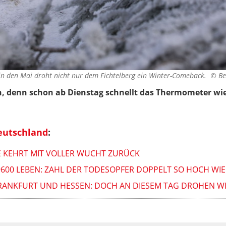
in den Mai droht nicht nur dem Fichtelberg ein Winter-Comeback. ©
Be
gen, denn schon ab Dienstag schnellt das Thermometer wi
eutschland
:
TZE KEHRT MIT VOLLER WUCHT ZURÜCK
9600 LEBEN: ZAHL DER TODESOPFER DOPPELT SO HOCH W
RANKFURT UND HESSEN: DOCH AN DIESEM TAG DROHEN W