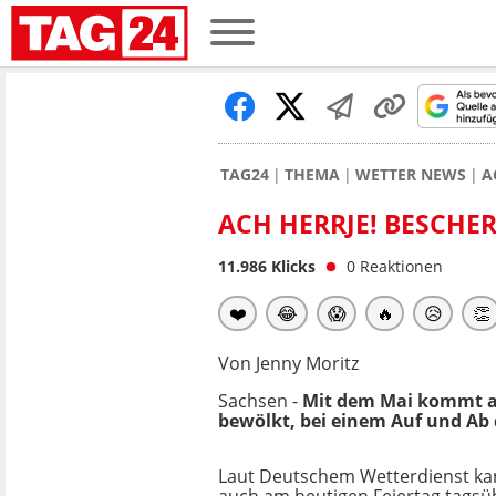
TAG24
THEMA
WETTER NEWS
A
ACH HERRJE! BESCHER
11.986
Klicks
0
Reaktionen
❤️
😂
😱
🔥
😥
👏
Von Jenny Moritz
Sachsen -
Mit dem Mai kommt a
bewölkt, bei einem Auf und Ab
Laut Deutschem Wetterdienst ka