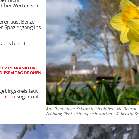
ber nicht
kt bei Werten von
rer aus: Bei zehn
er Spaziergang ins
taats bleibt
TER IN FRANKFURT
 DIESEM TAG DROHEN
gebirgskreis laut
er.com
sogar mit
Am Chemnitzer Schlossteich blühen wie überall 
Frühling lässt sich auf sich warten. ©
Kristin S