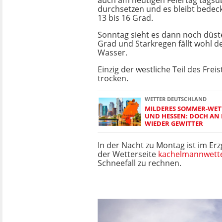
auch am heutigen Feiertag tagsü
durchsetzen und es bleibt bedec
13 bis 16 Grad.
Sonntag sieht es dann noch düste
Grad und Starkregen fällt wohl d
Wasser.
Einzig der westliche Teil des Freis
trocken.
WETTER DEUTSCHLAND
MILDERES SOMMER-WET
UND HESSEN: DOCH AN
WIEDER GEWITTER
In der Nacht zu Montag ist im Erz
der Wetterseite
kachelmannwett
Schneefall zu rechnen.