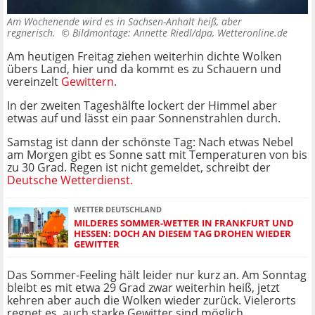
Am Wochenende wird es in Sachsen-Anhalt heiß, aber
regnerisch. ©
Bildmontage: Annette Riedl/dpa, Wetteronline.de
Am heutigen Freitag ziehen weiterhin dichte Wolken
übers Land, hier und da kommt es zu Schauern und
vereinzelt
Gewittern
.
In der zweiten Tageshälfte lockert der Himmel aber
etwas auf und lässt ein paar Sonnenstrahlen durch.
Samstag ist dann der schönste Tag: Nach etwas Nebel
am Morgen gibt es Sonne satt mit Temperaturen von bis
zu 30 Grad. Regen ist nicht gemeldet, schreibt der
Deutsche Wetterdienst.
WETTER DEUTSCHLAND
MILDERES SOMMER-WETTER IN FRANKFURT UND
HESSEN: DOCH AN DIESEM TAG DROHEN WIEDER
GEWITTER
Das Sommer-Feeling hält leider nur kurz an. Am Sonntag
bleibt es mit etwa 29 Grad zwar weiterhin heiß, jetzt
kehren aber auch die Wolken wieder zurück. Vielerorts
regnet es, auch starke Gewitter sind möglich.