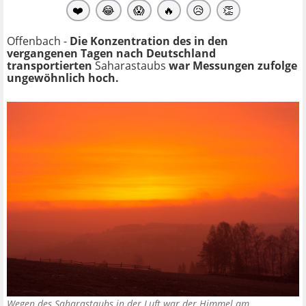
❤️
😂
😱
🔥
😥
👏
Offenbach -
Die Konzentration des in den
vergangenen Tagen nach Deutschland
transportierten
Saharastaubs
war Messungen zufolge
ungewöhnlich hoch.
Wegen des Saharastaubs in der Luft war der Himmel am