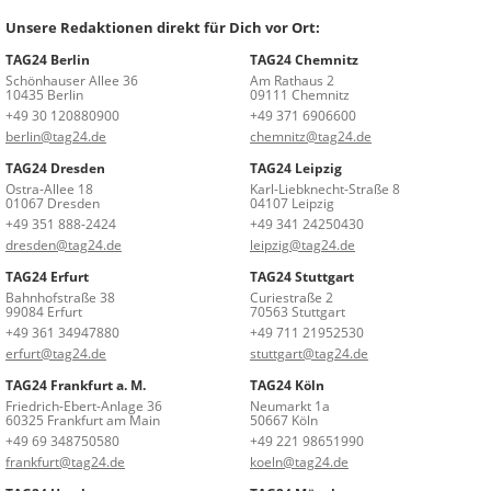
Unsere Redaktionen direkt für Dich vor Ort:
TAG24 Berlin
TAG24 Chemnitz
Schönhauser Allee 36
Am Rathaus 2
10435 Berlin
09111 Chemnitz
+49 30 120880900
+49 371 6906600
berlin@tag24.de
chemnitz@tag24.de
TAG24 Dresden
TAG24 Leipzig
Ostra-Allee 18
Karl-Liebknecht-Straße 8
01067 Dresden
04107 Leipzig
+49 351 888-2424
+49 341 24250430
dresden@tag24.de
leipzig@tag24.de
TAG24 Erfurt
TAG24 Stuttgart
Bahnhofstraße 38
Curiestraße 2
99084 Erfurt
70563 Stuttgart
+49 361 34947880
+49 711 21952530
erfurt@tag24.de
stuttgart@tag24.de
TAG24 Frankfurt a. M.
TAG24 Köln
Friedrich-Ebert-Anlage 36
Neumarkt 1a
60325 Frankfurt am Main
50667 Köln
+49 69 348750580
+49 221 98651990
frankfurt@tag24.de
koeln@tag24.de