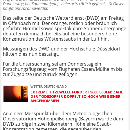
Donnerstag bei Sonnenaufgang vielerorts rötlich gefärbt. ©
Oliver
Kaufmann/promovie/dpa
Das teilte der Deutsche Wetterdienst (DWD) am Freitag
in Offenbach mit. Der orange, rötlich oder bräunlich
gefärbte Himmel sowie spektakuläre Sonnenuntergänge
deuteten demnach bereits auf eine besonders hohe
Konzentration des Wüstenstaubs in der Luft hin.
Messungen des DWD und der Hochschule Düsseldorf
hätten dies nun bestätigt.
Für die Untersuchung sei am Donnerstag ein
Forschungsflugzeug vom Flughafen Essen/Mülheim bis
zur Zugspitze und zurück geflogen.
WETTER DEUTSCHLAND
EXTREME HITZEWELLE FORDERT 9600 LEBEN: ZAHL
DER TODESOPFER DOPPELT SO HOCH WIE BISHER
ANGENOMMEN
An einem Messpunkt über dem Meteorologischen
Observatorium Hohenpeißenberg (Bayern) wurde dem
DWD zufolge in zwei Kilometern Höhe eine Staub-
Konzentration gemessen, die gegenüber den