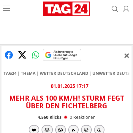
TAG24
THEMA
WETTER DEUTSCHLAND
UNWETTER DEUTS
01.01.2025 17:17
MEHR ALS 100 KM/H! STURM FEGT
ÜBER DEN FICHTELBERG
4.560
Klicks
0
Reaktionen
❤️
😂
😱
🔥
😥
👏