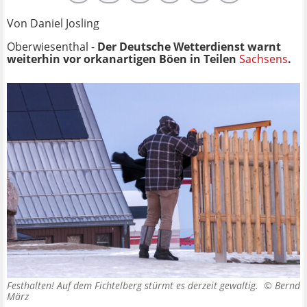
Von Daniel Josling
Oberwiesenthal -
Der Deutsche Wetterdienst warnt
weiterhin vor orkanartigen Böen in Teilen
Sachsens
.
Festhalten! Auf dem Fichtelberg stürmt es derzeit gewaltig. ©
Bernd
März