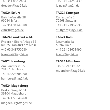
+49 351 888-2424
+49 341 24250430
dresden@tag24.de
leipzig@tag24.de
TAG24 Erfurt
TAG24 Stuttgart
Bahnhofstraße 38
Curiestraße 2
99084 Erfurt
70563 Stuttgart
+49 361 34947880
+49 711 21952530
erfurt@tag24.de
stuttgart@tag24.de
TAG24 Frankfurt a. M.
TAG24 Köln
Friedrich-Ebert-Anlage 36
Neumarkt 1a
60325 Frankfurt am Main
50667 Köln
+49 69 348750580
+49 221 98651990
frankfurt@tag24.de
koeln@tag24.de
TAG24 Hamburg
TAG24 München
Am Sandtorkai 77
+49 89 215390320
20457 Hamburg
muenchen@tag24.de
+49 40 228608090
hamburg@tag24.de
TAG24 Magdeburg
Breiter Weg 8-10A
39104 Magdeburg
+49 391 50548260
magdeburg@tag24.de