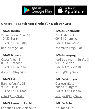
Unsere Redaktionen direkt für Dich vor Ort:
TAG24 Berlin
TAG24 Chemnitz
Schönhauser Allee 36
Am Rathaus 2
10435 Berlin
09111 Chemnitz
+49 30 120880900
+49 371 6906600
berlin@tag24.de
chemnitz@tag24.de
TAG24 Dresden
TAG24 Leipzig
Ostra-Allee 18
Karl-Liebknecht-Straße 8
01067 Dresden
04107 Leipzig
+49 351 888-2424
+49 341 24250430
dresden@tag24.de
leipzig@tag24.de
TAG24 Erfurt
TAG24 Stuttgart
Bahnhofstraße 38
Curiestraße 2
99084 Erfurt
70563 Stuttgart
+49 361 34947880
+49 711 21952530
erfurt@tag24.de
stuttgart@tag24.de
TAG24 Frankfurt a. M.
TAG24 Köln
Friedrich-Ebert-Anlage 36
Neumarkt 1a