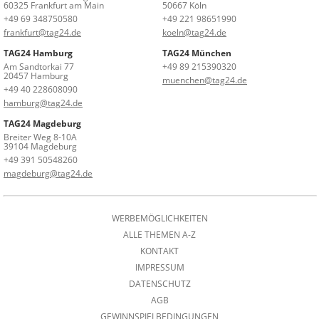
60325 Frankfurt am Main
50667 Köln
+49 69 348750580
+49 221 98651990
frankfurt@tag24.de
koeln@tag24.de
TAG24 Hamburg
TAG24 München
Am Sandtorkai 77
+49 89 215390320
20457 Hamburg
muenchen@tag24.de
+49 40 228608090
hamburg@tag24.de
TAG24 Magdeburg
Breiter Weg 8-10A
39104 Magdeburg
+49 391 50548260
magdeburg@tag24.de
WERBEMÖGLICHKEITEN
ALLE THEMEN A-Z
KONTAKT
IMPRESSUM
DATENSCHUTZ
AGB
GEWINNSPIELBEDINGUNGEN