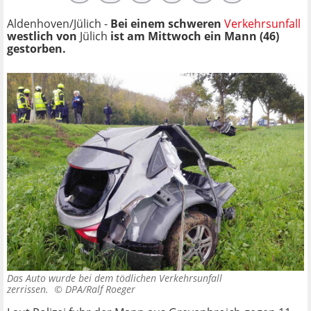
Aldenhoven/Jülich -
Bei einem schweren
Verkehrsunfall
westlich von
Jülich
ist am Mittwoch ein Mann (46)
gestorben.
Das Auto wurde bei dem tödlichen Verkehrsunfall
zerrissen. ©
DPA/Ralf Roeger