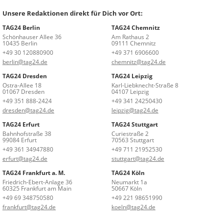
Unsere Redaktionen direkt für Dich vor Ort:
TAG24 Berlin
TAG24 Chemnitz
Schönhauser Allee 36
Am Rathaus 2
10435 Berlin
09111 Chemnitz
+49 30 120880900
+49 371 6906600
berlin@tag24.de
chemnitz@tag24.de
TAG24 Dresden
TAG24 Leipzig
Ostra-Allee 18
Karl-Liebknecht-Straße 8
01067 Dresden
04107 Leipzig
+49 351 888-2424
+49 341 24250430
dresden@tag24.de
leipzig@tag24.de
TAG24 Erfurt
TAG24 Stuttgart
Bahnhofstraße 38
Curiestraße 2
99084 Erfurt
70563 Stuttgart
+49 361 34947880
+49 711 21952530
erfurt@tag24.de
stuttgart@tag24.de
TAG24 Frankfurt a. M.
TAG24 Köln
Friedrich-Ebert-Anlage 36
Neumarkt 1a
60325 Frankfurt am Main
50667 Köln
+49 69 348750580
+49 221 98651990
frankfurt@tag24.de
koeln@tag24.de