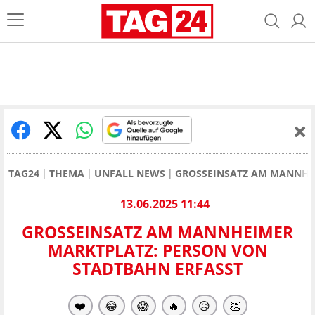
TAG24
THEMA
UNFALL NEWS
GROSSEINSATZ AM MANNHE
13.06.2025 11:44
GROSSEINSATZ AM MANNHEIMER M
ARKTPLATZ: PERSON VON S
TADTBAHN ERFASST
❤️
😂
😱
🔥
😥
👏