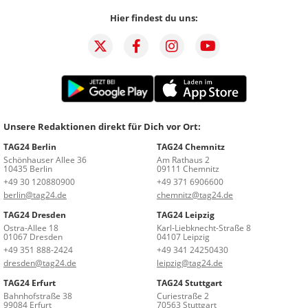
Hier findest du uns:
Unsere Redaktionen direkt für Dich vor Ort:
TAG24 Berlin
TAG24 Chemnitz
Schönhauser Allee 36
Am Rathaus 2
10435 Berlin
09111 Chemnitz
+49 30 120880900
+49 371 6906600
berlin@tag24.de
chemnitz@tag24.de
TAG24 Dresden
TAG24 Leipzig
Ostra-Allee 18
Karl-Liebknecht-Straße 8
01067 Dresden
04107 Leipzig
+49 351 888-2424
+49 341 24250430
dresden@tag24.de
leipzig@tag24.de
TAG24 Erfurt
TAG24 Stuttgart
Bahnhofstraße 38
Curiestraße 2
99084 Erfurt
70563 Stuttgart