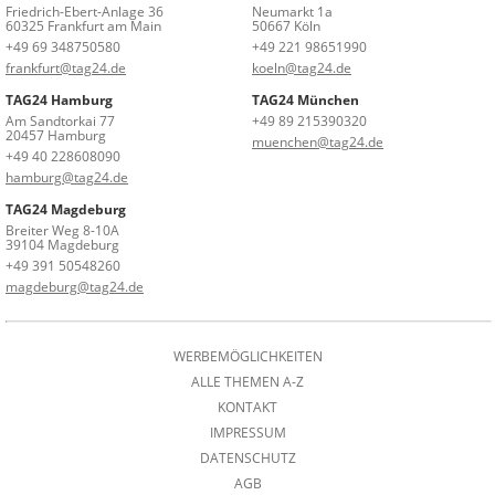
Friedrich-Ebert-Anlage 36
Neumarkt 1a
60325 Frankfurt am Main
50667 Köln
+49 69 348750580
+49 221 98651990
frankfurt@tag24.de
koeln@tag24.de
TAG24 Hamburg
TAG24 München
Am Sandtorkai 77
+49 89 215390320
20457 Hamburg
muenchen@tag24.de
+49 40 228608090
hamburg@tag24.de
TAG24 Magdeburg
Breiter Weg 8-10A
39104 Magdeburg
+49 391 50548260
magdeburg@tag24.de
WERBEMÖGLICHKEITEN
ALLE THEMEN A-Z
KONTAKT
IMPRESSUM
DATENSCHUTZ
AGB