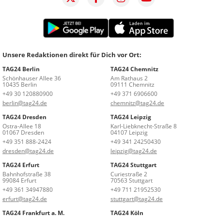
Unsere Redaktionen direkt für Dich vor Ort:
TAG24 Berlin
TAG24 Chemnitz
Schönhauser Allee 36
Am Rathaus 2
10435 Berlin
09111 Chemnitz
+49 30 120880900
+49 371 6906600
berlin@tag24.de
chemnitz@tag24.de
TAG24 Dresden
TAG24 Leipzig
Ostra-Allee 18
Karl-Liebknecht-Straße 8
01067 Dresden
04107 Leipzig
+49 351 888-2424
+49 341 24250430
dresden@tag24.de
leipzig@tag24.de
TAG24 Erfurt
TAG24 Stuttgart
Bahnhofstraße 38
Curiestraße 2
99084 Erfurt
70563 Stuttgart
+49 361 34947880
+49 711 21952530
erfurt@tag24.de
stuttgart@tag24.de
TAG24 Frankfurt a. M.
TAG24 Köln