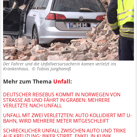
Der Fahrer und die Unfallversursacherin kamen verletzt ins
Krankenhaus. ©
Tobias Junghannß
Mehr zum Thema
Unfall
:
DEUTSCHER REISEBUS KOMMT IN NORWEGEN VON
STRASSE AB UND FÄHRT IN GRABEN: MEHRERE V
ERLETZTE NACH UNFALL
UNFALL MIT ZWEI VERLETZTEN: AUTO KOLLIDIERT MIT U-
BAHN, WIRD MEHRERE METER MITGESCHLEIFT
SCHRECKLICHER UNFALL ZWISCHEN AUTO UND TRIKE
AUF KREUZUNG: BIKER STIRBT, ENKEL IN KLINIK