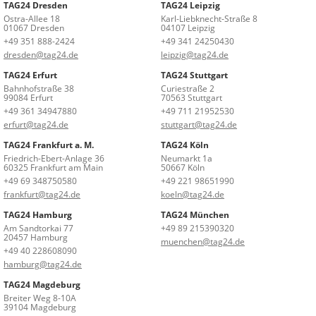
TAG24 Dresden
TAG24 Leipzig
Ostra-Allee 18
Karl-Liebknecht-Straße 8
01067 Dresden
04107 Leipzig
+49 351 888-2424
+49 341 24250430
dresden@tag24.de
leipzig@tag24.de
TAG24 Erfurt
TAG24 Stuttgart
Bahnhofstraße 38
Curiestraße 2
99084 Erfurt
70563 Stuttgart
+49 361 34947880
+49 711 21952530
erfurt@tag24.de
stuttgart@tag24.de
TAG24 Frankfurt a. M.
TAG24 Köln
Friedrich-Ebert-Anlage 36
Neumarkt 1a
60325 Frankfurt am Main
50667 Köln
+49 69 348750580
+49 221 98651990
frankfurt@tag24.de
koeln@tag24.de
TAG24 Hamburg
TAG24 München
Am Sandtorkai 77
+49 89 215390320
20457 Hamburg
muenchen@tag24.de
+49 40 228608090
hamburg@tag24.de
TAG24 Magdeburg
Breiter Weg 8-10A
39104 Magdeburg