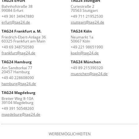
TAG24 Erfurt
TAG24 Stuttgart
Bahnhofstraße 38
Curiestraße 2
99084 Erfurt
70563 Stuttgart
+49 361 34947880
+49 711 21952530
erfurt@tag24.de
stuttgart@tag24.de
TAG24 Frankfurt a. M.
TAG24 Köln
Friedrich-Ebert-Anlage 36
Neumarkt 1a
60325 Frankfurt am Main
50667 Köln
+49 69 348750580
+49 221 98651990
frankfurt@tag24.de
koeln@tag24.de
TAG24 Hamburg
TAG24 München
Am Sandtorkai 77
+49 89 215390320
20457 Hamburg
muenchen@tag24.de
+49 40 228608090
hamburg@tag24.de
TAG24 Magdeburg
Breiter Weg 8-10A
39104 Magdeburg
+49 391 50548260
magdeburg@tag24.de
WERBEMÖGLICHKEITEN