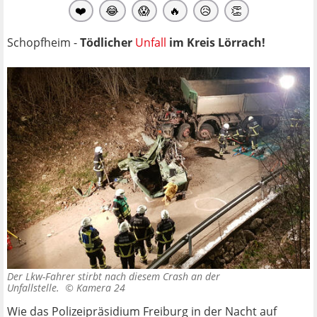
❤️
😂
😱
🔥
😥
👏
Schopfheim -
Tödlicher
Unfall
im Kreis Lörrach!
Der Lkw-Fahrer stirbt nach diesem Crash an der
Unfallstelle. ©
Kamera 24
Wie das Polizeipräsidium Freiburg in der Nacht auf