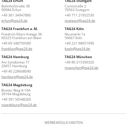
TAG24 Erfurt
TAG24 Stuttgart
Bahnhofstraße 38
Curiestraße 2
99084 Erfurt
70563 Stuttgart
+49 361 34947880
+49 711 21952530
erfurt@tag24.de
stuttgart@tag24.de
TAG24 Frankfurt a. M.
TAG24 Köln
Friedrich-Ebert-Anlage 36
Neumarkt 1a
60325 Frankfurt am Main
50667 Köln
+49 69 348750580
+49 221 98651990
frankfurt@tag24.de
koeln@tag24.de
TAG24 Hamburg
TAG24 München
Am Sandtorkai 77
+49 89 215390320
20457 Hamburg
muenchen@tag24.de
+49 40 228608090
hamburg@tag24.de
TAG24 Magdeburg
Breiter Weg 8-10A
39104 Magdeburg
+49 391 50548260
magdeburg@tag24.de
WERBEMÖGLICHKEITEN