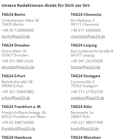
Unsere Redaktionen direkt für Dich vor Ort:
TAG24 Berlin
TAG24 Chemnitz
Schönhauser Allee 36
Am Rathaus 2
10435 Berlin
09111 Chemnitz
+49 30 120880900
+49 371 6906600
berlin@tag24.de
chemnitz@tag24.de
TAG24 Dresden
TAG24 Leipzig
Ostra-Allee 18
Karl-Liebknecht-Straße 8
01067 Dresden
04107 Leipzig
+49 351 888-2424
+49 341 24250430
dresden@tag24.de
leipzig@tag24.de
TAG24 Erfurt
TAG24 Stuttgart
Bahnhofstraße 38
Curiestraße 2
99084 Erfurt
70563 Stuttgart
+49 361 34947880
+49 711 21952530
erfurt@tag24.de
stuttgart@tag24.de
TAG24 Frankfurt a. M.
TAG24 Köln
Friedrich-Ebert-Anlage 36
Neumarkt 1a
60325 Frankfurt am Main
50667 Köln
+49 69 348750580
+49 221 98651990
frankfurt@tag24.de
koeln@tag24.de
TAG24 Hamburg
TAG24 München