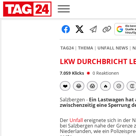
TAG24
THEMA
UNFALL NEWS
N
LKW DURCHBRICHT LE
7.059
Klicks
0
Reaktionen
❤️
😂
😱
🔥
😥
👏
Salzbergen -
Ein Lastwagen hat 
zwischenzeitig eine Sperrung d
Der
Unfall
ereignete sich in der 
bei Salzbergen nahe der Grenze 
Niederlanden, wie ein Polizeisp