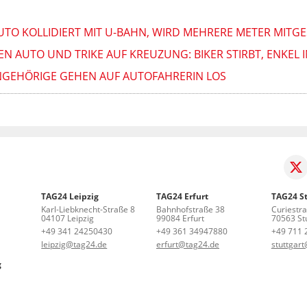
AUTO KOLLIDIERT MIT U-BAHN, WIRD MEHRERE METER MITGE
N AUTO UND TRIKE AUF KREUZUNG: BIKER STIRBT, ENKEL I
: ANGEHÖRIGE GEHEN AUF AUTOFAHRERIN LOS
TAG24 Leipzig
TAG24 Erfurt
TAG24 St
Karl-Liebknecht-Straße 8
Bahnhofstraße 38
Curiestr
04107 Leipzig
99084 Erfurt
70563 Stu
+49 341 24250430
+49 361 34947880
+49 711 
leipzig@tag24.de
erfurt@tag24.de
stuttgar
g