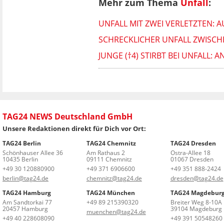
Mehr zum Thema
Unfall
:
UNFALL MIT ZWEI VERLETZTEN: 
SCHRECKLICHER UNFALL ZWISCHE
JUNGE (†4) STIRBT BEI UNFALL
TAG24 NEWS Deutschland GmbH
Unsere Redaktionen direkt für Dich vor Ort:
TAG24 Berlin
TAG24 Chemnitz
TAG24 Dresden
Schönhauser Allee 36
Am Rathaus 2
Ostra-Allee 18
10435 Berlin
09111 Chemnitz
01067 Dresden
+49 30 120880900
+49 371 6906600
+49 351 888-2424
berlin@tag24.de
chemnitz@tag24.de
dresden@tag24.de
TAG24 Hamburg
TAG24 München
TAG24 Magdebur
Am Sandtorkai 77
+49 89 215390320
Breiter Weg 8-10A
20457 Hamburg
39104 Magdeburg
muenchen@tag24.de
+49 40 228608090
+49 391 50548260