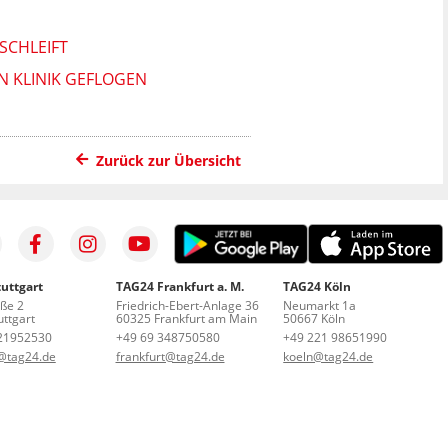
SCHLEIFT
N KLINIK GEFLOGEN
Zurück zur Übersicht
uttgart
TAG24 Frankfurt a. M.
TAG24 Köln
aße 2
Friedrich-Ebert-Anlage 36
Neumarkt 1a
ttgart
60325 Frankfurt am Main
50667 Köln
21952530
+49 69 348750580
+49 221 98651990
t@tag24.de
frankfurt@tag24.de
koeln@tag24.de