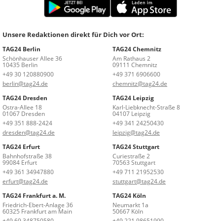
Unsere Redaktionen direkt für Dich vor Ort:
TAG24 Berlin
TAG24 Chemnitz
Schönhauser Allee 36
Am Rathaus 2
10435 Berlin
09111 Chemnitz
+49 30 120880900
+49 371 6906600
berlin@tag24.de
chemnitz@tag24.de
TAG24 Dresden
TAG24 Leipzig
Ostra-Allee 18
Karl-Liebknecht-Straße 8
01067 Dresden
04107 Leipzig
+49 351 888-2424
+49 341 24250430
dresden@tag24.de
leipzig@tag24.de
TAG24 Erfurt
TAG24 Stuttgart
Bahnhofstraße 38
Curiestraße 2
99084 Erfurt
70563 Stuttgart
+49 361 34947880
+49 711 21952530
erfurt@tag24.de
stuttgart@tag24.de
TAG24 Frankfurt a. M.
TAG24 Köln
Friedrich-Ebert-Anlage 36
Neumarkt 1a
60325 Frankfurt am Main
50667 Köln
+49 69 348750580
+49 221 98651990