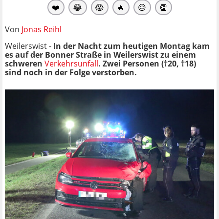
❤️
😂
😱
🔥
😥
👏
Von
Jonas Reihl
Weilerswist -
In der Nacht zum heutigen Montag kam
es auf der Bonner Straße in Weilerswist zu einem
schweren
Verkehrsunfall
. Zwei Personen (†20,
†18
)
sind noch in der Folge verstorben.