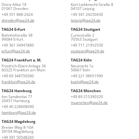
Ostra-Allee 18
Karl-Liebknecht-Straße 8
01067 Dresden
04107 Leipzig
+49 351 888-2424
+49 341 24250430
dresden@tag24.de
leipzig@tag24.de
TAG24 Erfurt
TAG24 Stuttgart
Bahnhofstraße 38
Curiestraße 2
99084 Erfurt
70563 Stuttgart
+49 361 34947880
+49 711 21952530
erfurt@tag24.de
stuttgart@tag24.de
TAG24 Frankfurt a. M.
TAG24 Köln
Friedrich-Ebert-Anlage 36
Neumarkt 1a
60325 Frankfurt am Main
50667 Köln
+49 69 348750580
+49 221 98651990
frankfurt@tag24.de
koeln@tag24.de
TAG24 Hamburg
TAG24 München
Am Sandtorkai 77
+49 89 215390320
20457 Hamburg
muenchen@tag24.de
+49 40 228608090
hamburg@tag24.de
TAG24 Magdeburg
Breiter Weg 8-10A
39104 Magdeburg
+49 391 50548260