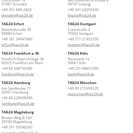
Ostra-Allee 18
Karl-Liebknecht-Straße 8
01067 Dresden
04107 Leipzig
+49 351 888-2424
+49 341 24250430
dresden@tag24.de
leipzig@tag24.de
TAG24 Erfurt
TAG24 Stuttgart
Bahnhofstraße 38
Curiestraße 2
99084 Erfurt
70563 Stuttgart
+49 361 34947880
+49 711 21952530
erfurt@tag24.de
stuttgart@tag24.de
TAG24 Frankfurt a. M.
TAG24 Köln
Friedrich-Ebert-Anlage 36
Neumarkt 1a
60325 Frankfurt am Main
50667 Köln
+49 69 348750580
+49 221 98651990
frankfurt@tag24.de
koeln@tag24.de
TAG24 Hamburg
TAG24 München
Am Sandtorkai 77
+49 89 215390320
20457 Hamburg
muenchen@tag24.de
+49 40 228608090
hamburg@tag24.de
TAG24 Magdeburg
Breiter Weg 8-10A
39104 Magdeburg
+49 391 50548260
magdeburg@tag24.de