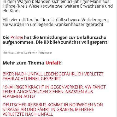
In dem Wagen befanden sich ein 61-jähriger Mann aus
Hünxe (Kreis Wesel) sowie zwei weitere Erwachsene und
ein Kind.
Alle vier erlitten bei dem Unfall schwere Verletzungen,
sie wurden in umliegende Krankenhäuser gebracht.
Die
Polizei
hat die Ermittlungen zur Unfallursache
aufgenommen. Die B8 blieb zunächst voll gesperrt.
Titelfoto: 7aktuell.de/Erwin Pottgiesser
Mehr zum Thema
Unfall
:
BIKER NACH UNFALL LEBENSGEFÄHRLICH VERLETZT:
FAHRLACHTUNNEL GESPERRT
19-JÄHRIGER KRACHT IN GEGENVERKEHR, VW FÄNGT
FEUER: AUGENZEUGEN ZIEHEN INSASSEN AUS
FLAMMEN-AUTO
DEUTSCHER REISEBUS KOMMT IN NORWEGEN VON
STRASSE AB UND FÄHRT IN GRABEN: MEHRERE V
ERLETZTE NACH UNFALL