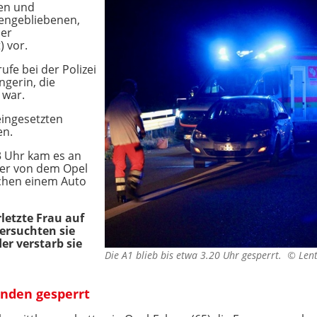
sen und
engebliebenen,
der
) vor.
fe bei der Polizei
gerin, die
 war.
eingesetzten
en.
3 Uhr kam es an
ter von dem Opel
ischen einem Auto
letzte Frau auf
ersuchten sie
r verstarb sie
Die A1 blieb bis etwa 3.20 Uhr gesperrt. ©
Len
unden gesperrt