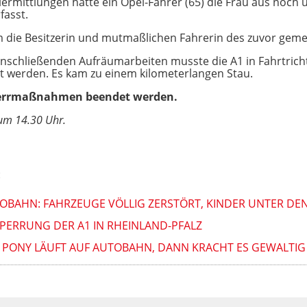
lermittlungen hatte ein Opel-Fahrer (65) die Frau aus noch
fasst.
m die Besitzerin und mutmaßlichen Fahrerin des zuvor geme
anschließenden Aufräumarbeiten musste die A1 in Fahrtri
 werden. Es kam zu einem kilometerlangen Stau.
perrmaßnahmen beendet werden.
 um 14.30 Uhr.
:
OBAHN: FAHRZEUGE VÖLLIG ZERSTÖRT, KINDER UNTER DE
PERRUNG DER A1 IN RHEINLAND-PFALZ
: PONY LÄUFT AUF AUTOBAHN, DANN KRACHT ES GEWALTIG