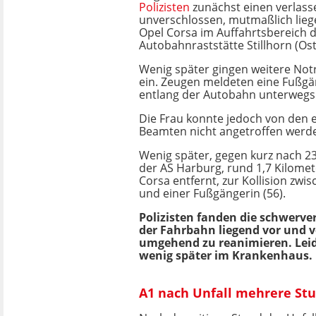
Polizisten
zunächst einen verlas
unverschlossen, mutmaßlich lieg
Opel Corsa im Auffahrtsbereich 
Autobahnraststätte Stillhorn (Ost
Wenig später gingen weitere Notru
ein. Zeugen meldeten eine Fußgän
entlang der Autobahn unterwegs
Die Frau konnte jedoch von den 
Beamten nicht angetroffen werd
Wenig später, gegen kurz nach 2
der AS Harburg, rund 1,7 Kilome
Corsa entfernt, zur Kollision zw
und einer Fußgängerin (56).
Polizisten fanden die schwerver
der Fahrbahn liegend vor und v
umgehend zu reanimieren. Leide
wenig später im Krankenhaus.
A1 nach Unfall mehrere St