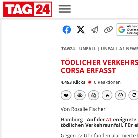
TAG24
UNFALL
UNFALL A1 NEW
TÖDLICHER VERKEHRSU
ORSA ERFASST
4.453
Klicks
0
Reaktionen
❤️
😂
😱
🔥
😥
👏
Von Rosalie Fischer
Hamburg -
Auf der
A1
ereignete
tödlichen Verkehrsunfall. Für e
Gegen 22 Uhr fanden alarmierte 