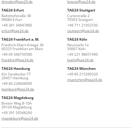
dresden@tag24.de
leipzig@tag24.de
TAG24 Erfurt
TAG24 Stuttgart
Bahnhofstraße 38
Curiestraße 2
99084 Erfurt
70563 Stuttgart
+49 361 34947880
+49 711 21952530
erfurt@tag24.de
stuttgart@tag24.de
TAG24 Frankfurt a. M.
TAG24 Köln
Friedrich-Ebert-Anlage 36
Neumarkt 1a
60325 Frankfurt am Main
50667 Köln
+49 69 348750580
+49 221 98651990
frankfurt@tag24.de
koeln@tag24.de
TAG24 Hamburg
TAG24 München
Am Sandtorkai 77
+49 89 215390320
20457 Hamburg
muenchen@tag24.de
+49 40 228608090
hamburg@tag24.de
TAG24 Magdeburg
Breiter Weg 8-10A
39104 Magdeburg
+49 391 50548260
magdeburg@tag24.de