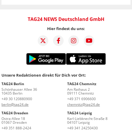
TAG24 NEWS Deutschland GmbH
Hier findest du uns:
Unsere Redaktionen direkt für Dich vor Ort:
TAG24 Berlin
TAG24 Chemnitz
Schönhauser Allee 36
Am Rathaus 2
10435 Berlin
09111 Chemnitz
+49 30 120880900
+49 371 6906600
berlin@tag24.de
chemnitz@tag24.de
TAG24 Dresden
TAG24 Leipzig
Ostra-Allee 18
Karl-Liebknecht-Straße 8
01067 Dresden
04107 Leipzig
+49 351 888-2424
+49 341 24250430