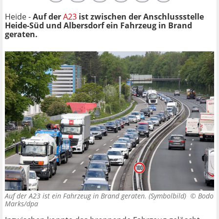
Heide -
Auf der
A23
ist
zwischen der Anschlussstelle
Heide-Süd und
Albersdorf
ein Fahrzeug in Brand
geraten.
Auf der A23 ist ein Fahrzeug in Brand geraten. (Symbolbild) ©
Bodo
Marks/dpa