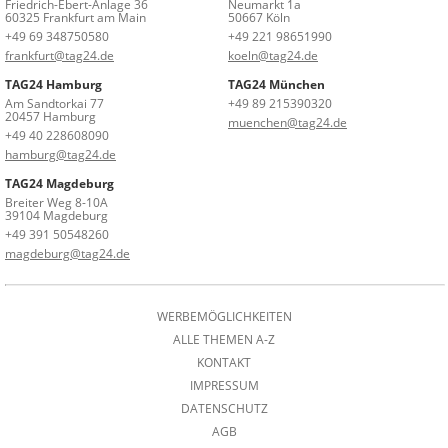
Friedrich-Ebert-Anlage 36
Neumarkt 1a
60325 Frankfurt am Main
50667 Köln
+49 69 348750580
+49 221 98651990
frankfurt@tag24.de
koeln@tag24.de
TAG24 Hamburg
TAG24 München
Am Sandtorkai 77
+49 89 215390320
20457 Hamburg
muenchen@tag24.de
+49 40 228608090
hamburg@tag24.de
TAG24 Magdeburg
Breiter Weg 8-10A
39104 Magdeburg
+49 391 50548260
magdeburg@tag24.de
WERBEMÖGLICHKEITEN
ALLE THEMEN A-Z
KONTAKT
IMPRESSUM
DATENSCHUTZ
AGB