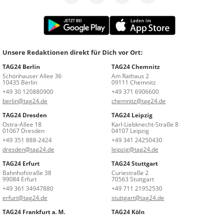
Unsere Redaktionen direkt für Dich vor Ort:
TAG24 Berlin
TAG24 Chemnitz
Schönhauser Allee 36
Am Rathaus 2
10435 Berlin
09111 Chemnitz
+49 30 120880900
+49 371 6906600
berlin@tag24.de
chemnitz@tag24.de
TAG24 Dresden
TAG24 Leipzig
Ostra-Allee 18
Karl-Liebknecht-Straße 8
01067 Dresden
04107 Leipzig
+49 351 888-2424
+49 341 24250430
dresden@tag24.de
leipzig@tag24.de
TAG24 Erfurt
TAG24 Stuttgart
Bahnhofstraße 38
Curiestraße 2
99084 Erfurt
70563 Stuttgart
+49 361 34947880
+49 711 21952530
erfurt@tag24.de
stuttgart@tag24.de
TAG24 Frankfurt a. M.
TAG24 Köln