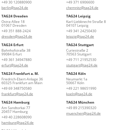
+49 30 120880900
+49 371 6906600
berlin@tag24.de
chemnitz@tag24.de
TAG24 Dresden
TAG24 Leipzig
Ostra-Allee 18
Karl-Liebknecht-Straße 8
01067 Dresden
04107 Leipzig
+49 351 888-2424
+49 341 24250430
dresden@tag24.de
leipzig@tag24.de
TAG24 Erfurt
TAG24 Stuttgart
Bahnhofstraße 38
Curiestraße 2
99084 Erfurt
70563 Stuttgart
+49 361 34947880
+49 711 21952530
erfurt@tag24.de
stuttgart@tag24.de
TAG24 Frankfurt a. M.
TAG24 Köln
Friedrich-Ebert-Anlage 36
Neumarkt 1a
60325 Frankfurt am Main
50667 Köln
+49 69 348750580
+49 221 98651990
frankfurt@tag24.de
koeln@tag24.de
TAG24 Hamburg
TAG24 München
Am Sandtorkai 77
+49 89 215390320
20457 Hamburg
muenchen@tag24.de
+49 40 228608090
hamburg@tag24.de