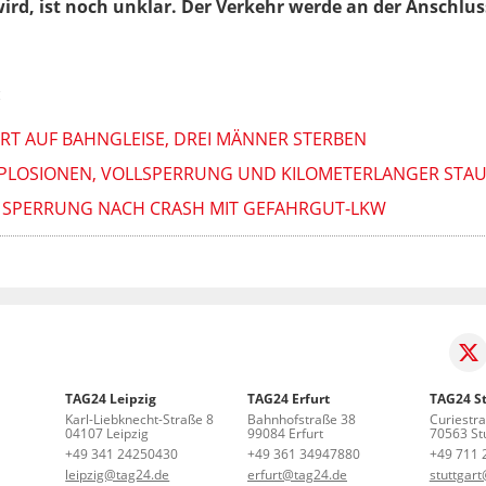
ird, ist noch unklar. Der Verkehr werde an der Anschluss
:
RT AUF BAHNGLEISE, DREI MÄNNER STERBEN
XPLOSIONEN, VOLLSPERRUNG UND KILOMETERLANGER STA
E SPERRUNG NACH CRASH MIT GEFAHRGUT-LKW
TAG24 Leipzig
TAG24 Erfurt
TAG24 St
Karl-Liebknecht-Straße 8
Bahnhofstraße 38
Curiestr
04107 Leipzig
99084 Erfurt
70563 Stu
+49 341 24250430
+49 361 34947880
+49 711 
leipzig@tag24.de
erfurt@tag24.de
stuttgar