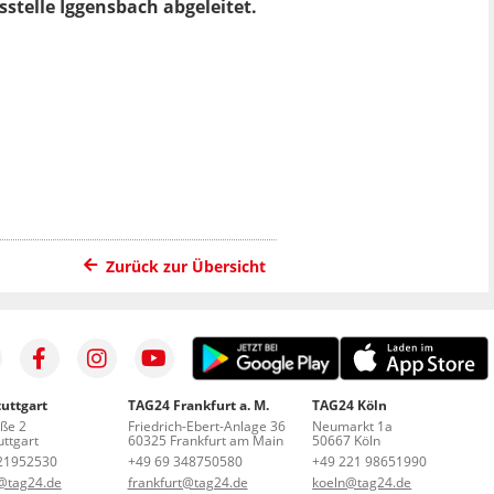
stelle Iggensbach abgeleitet.
U
Zurück zur Übersicht
uttgart
TAG24 Frankfurt a. M.
TAG24 Köln
aße 2
Friedrich-Ebert-Anlage 36
Neumarkt 1a
ttgart
60325 Frankfurt am Main
50667 Köln
21952530
+49 69 348750580
+49 221 98651990
t@tag24.de
frankfurt@tag24.de
koeln@tag24.de