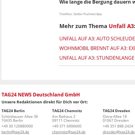
Wie lange die Bergung dauern w
Titelfoto: Stefan Puchner/dpa
Mehr zum Thema
Unfall A3
UNFALL AUF A3: AUTO SCHLEUDE
WOHNMOBIL BRENNT AUF A3: E
UNFALL AUF A3: STUNDENLANG
TAG24 NEWS Deutschland GmbH
Unsere Redaktionen direkt für Dich vor Ort:
TAG24 Berlin
TAG24 Chemnitz
TAG24 Dresden
Schönhauser Allee 36
Am Rathaus 2
Ostra-Allee 18
10435 Berlin
09111 Chemnitz
01067 Dresden
+49 30 120880900
+49 371 6906600
+49 351 888-2424
berlin@tag24.de
chemnitz@tag24.de
dresden@tag24.de