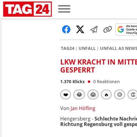
TAG24
UNFALL
UNFALL A3 NEW
LKW KRACHT IN MITT
GESPERRT
1.370
Klicks
0
Reaktionen
❤️
😂
😱
🔥
😥
👏
Von
Jan Höfling
Hengersberg -
Schlechte Nachri
Richtung Regensburg voll gespe