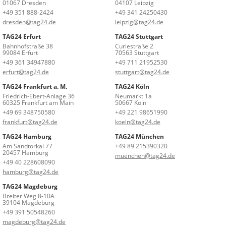
01067 Dresden
04107 Leipzig
+49 351 888-2424
+49 341 24250430
dresden@tag24.de
leipzig@tag24.de
TAG24 Erfurt
TAG24 Stuttgart
Bahnhofstraße 38
Curiestraße 2
99084 Erfurt
70563 Stuttgart
+49 361 34947880
+49 711 21952530
erfurt@tag24.de
stuttgart@tag24.de
TAG24 Frankfurt a. M.
TAG24 Köln
Friedrich-Ebert-Anlage 36
Neumarkt 1a
60325 Frankfurt am Main
50667 Köln
+49 69 348750580
+49 221 98651990
frankfurt@tag24.de
koeln@tag24.de
TAG24 Hamburg
TAG24 München
Am Sandtorkai 77
+49 89 215390320
20457 Hamburg
muenchen@tag24.de
+49 40 228608090
hamburg@tag24.de
TAG24 Magdeburg
Breiter Weg 8-10A
39104 Magdeburg
+49 391 50548260
magdeburg@tag24.de