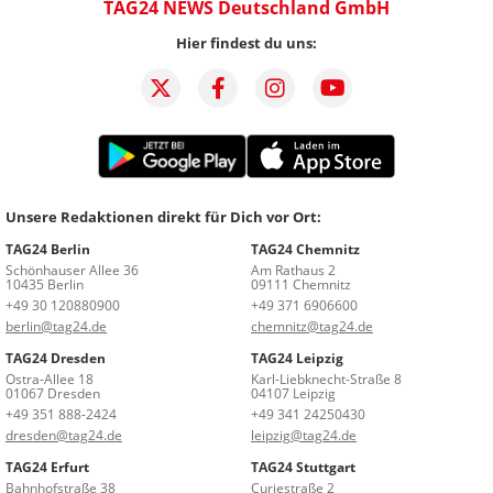
TAG24 NEWS Deutschland GmbH
Hier findest du uns:
Unsere Redaktionen direkt für Dich vor Ort:
TAG24 Berlin
TAG24 Chemnitz
Schönhauser Allee 36
Am Rathaus 2
10435 Berlin
09111 Chemnitz
+49 30 120880900
+49 371 6906600
berlin@tag24.de
chemnitz@tag24.de
TAG24 Dresden
TAG24 Leipzig
Ostra-Allee 18
Karl-Liebknecht-Straße 8
01067 Dresden
04107 Leipzig
+49 351 888-2424
+49 341 24250430
dresden@tag24.de
leipzig@tag24.de
TAG24 Erfurt
TAG24 Stuttgart
Bahnhofstraße 38
Curiestraße 2