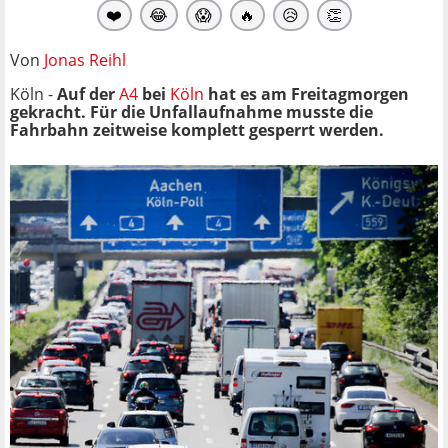
❤️
😂
😱
🔥
😥
👏
Von
Jonas Reihl
Köln -
Auf der
A4
bei
Köln
hat es am Freitagmorgen
gekracht. Für die Unfallaufnahme musste die
Fahrbahn zeitweise komplett gesperrt werden.