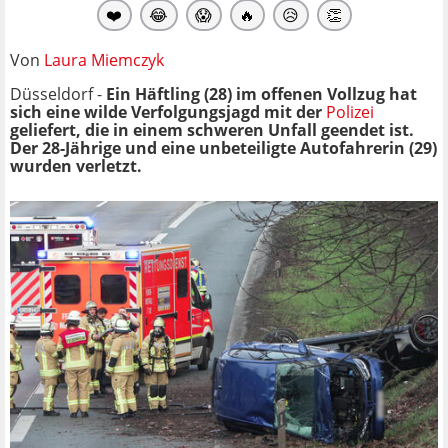
❤️
😂
😱
🔥
😥
👏
Von
Laura Miemczyk
Düsseldorf -
Ein Häftling (28) im offenen Vollzug hat
sich eine wilde Verfolgungsjagd mit der
Polizei
geliefert, die in einem schweren Unfall geendet ist.
Der 28-Jährige und eine unbeteiligte Autofahrerin (29)
wurden verletzt.