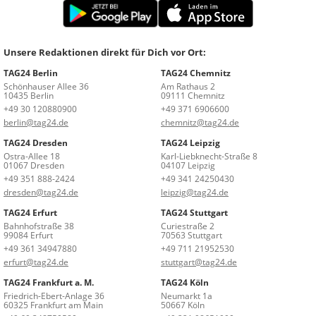
Unsere Redaktionen direkt für Dich vor Ort:
TAG24 Berlin
TAG24 Chemnitz
Schönhauser Allee 36
Am Rathaus 2
10435 Berlin
09111 Chemnitz
+49 30 120880900
+49 371 6906600
berlin@tag24.de
chemnitz@tag24.de
TAG24 Dresden
TAG24 Leipzig
Ostra-Allee 18
Karl-Liebknecht-Straße 8
01067 Dresden
04107 Leipzig
+49 351 888-2424
+49 341 24250430
dresden@tag24.de
leipzig@tag24.de
TAG24 Erfurt
TAG24 Stuttgart
Bahnhofstraße 38
Curiestraße 2
99084 Erfurt
70563 Stuttgart
+49 361 34947880
+49 711 21952530
erfurt@tag24.de
stuttgart@tag24.de
TAG24 Frankfurt a. M.
TAG24 Köln
Friedrich-Ebert-Anlage 36
Neumarkt 1a
60325 Frankfurt am Main
50667 Köln