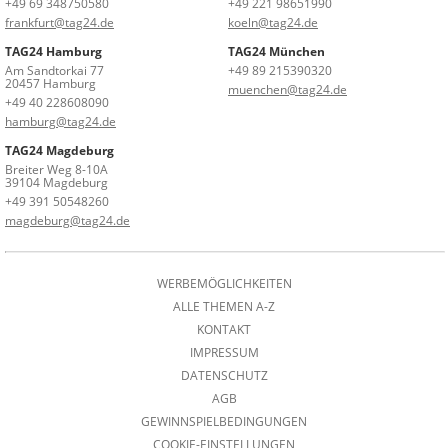
+49 69 348750580
+49 221 98651990
frankfurt@tag24.de
koeln@tag24.de
TAG24 Hamburg
TAG24 München
Am Sandtorkai 77
+49 89 215390320
20457 Hamburg
muenchen@tag24.de
+49 40 228608090
hamburg@tag24.de
TAG24 Magdeburg
Breiter Weg 8-10A
39104 Magdeburg
+49 391 50548260
magdeburg@tag24.de
WERBEMÖGLICHKEITEN
ALLE THEMEN A-Z
KONTAKT
IMPRESSUM
DATENSCHUTZ
AGB
GEWINNSPIELBEDINGUNGEN
COOKIE-EINSTELLUNGEN