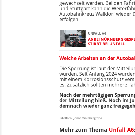
gewechselt werden. Bei den Fahrt
und Stuttgart kann die Weiterfa
Autobahnkreuz Walldorf wieder ü
erfolgen.
UNFALL A6
A6 BEI NÜRNBERG GESP
STIRBT BEI UNFALL
Welche Arbeiten an der Autoba
Die Sperrung ist laut der Mitteil
wurden. Seit Anfang 2024 wurde
mit einem Korrosionsschutz ver
es. Zusätzlich sollten mehrere F
Nach der mehrtägigen Sperrung s
der Mitteilung hieß. Noch im J
demnach wieder ganz freigege
Titelfoto: Jonas Walzberg/dpa
Mehr zum Thema
Unfall A6