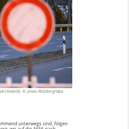
 (Archivbild) ©
Jonas Walzberg/dpa
kommend unterwegs sind, folgen
erg, wo auf die A656 nach