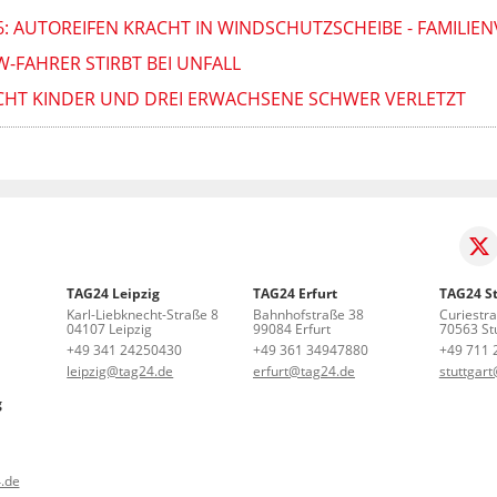
: AUTOREIFEN KRACHT IN WINDSCHUTZSCHEIBE - FAMILIE
W-FAHRER STIRBT BEI UNFALL
ACHT KINDER UND DREI ERWACHSENE SCHWER VERLETZT
TAG24 Leipzig
TAG24 Erfurt
TAG24 St
Karl-Liebknecht-Straße 8
Bahnhofstraße 38
Curiestr
04107 Leipzig
99084 Erfurt
70563 Stu
+49 341 24250430
+49 361 34947880
+49 711 
leipzig@tag24.de
erfurt@tag24.de
stuttgar
g
.de