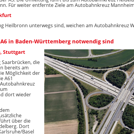
. Für weiter entfernte Ziele am Autobahnkreuz Mannheim 
kfurt
ung Heilbronn unterwegs sind, weichen am Autobahnkreuz Wa
 A6 in Baden-Württemberg notwendig sind
, Stuttgart
 Saarbrücken, die
en bereits am
ie Möglichkeit der
ie A61
m Autobahnkreuz
 zum
d dort wieder
b dem
sätzliche
führt über die
delberg. Dort
Karlsruhe/Basel