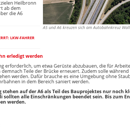
zielen Heilbronn
hrt ab dem
ber die A6
A5 und A6 kreuzen sich am Autobahnkreuz Wall
ERRT: LKW-FAHRER
hn erledigt werden
ung erforderlich, um etwa Gerüste abzubauen, die für Arbeit
n demnach Teile der Brücke erneuert. Zudem solle während
sehen werden. Dafür brauche es eine Umgebung ohne Staub 
ahrbahnen in dem Bereich saniert werden.
tehen auf der A6 als Teil des Bauprojektes nur noch kle
uli sollten alle Einschränkungen beendet sein. Bis zum E
ben werden.
: