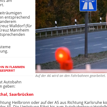
its am
rt.
weiträumigen
en entsprechend
r anderem
euz Walldorf (für
 Kreuz Mannheim
entsprechenden
ysteme
lung.
HN IN FLAMMEN
 GESPERRT
Auf der A6 wird an den Fahrbahnen gearbeitet.
aut Autobahn
m geben:
thal, Saarbrücken
Richtung Heilbronn oder auf der A5 aus Richtung Karlsruhe 
er A5. Die Umleitung führt bis zum Autobahnkreuz Heidelb