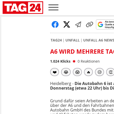
TAG24
UNFALL
UNFALL A6 NEW
A6 WIRD MEHRERE TA
1.024
Klicks
0
Reaktionen
❤️
😂
😱
🔥
😥
👏
Heidelberg -
Die Autobahn 6 ist
Donnerstag (etwa 22 Uhr) bis 
Grund dafür seien Arbeiten an d
über der A6 und den Fahrbahnen, 
Autobahn GmbH des Bundes mit. E