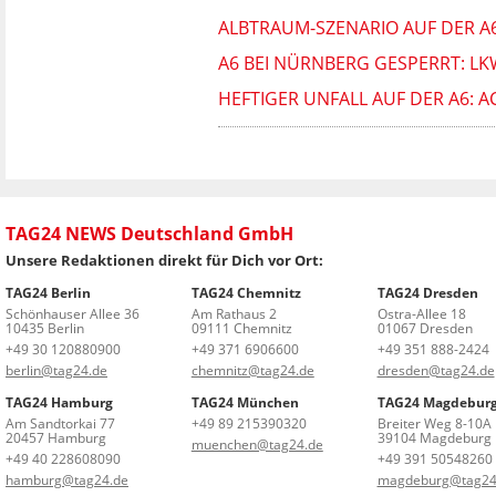
ALBTRAUM-SZENARIO AUF DER A6
A6 BEI NÜRNBERG GESPERRT: LK
HEFTIGER UNFALL AUF DER A6: 
TAG24 NEWS Deutschland GmbH
Unsere Redaktionen direkt für Dich vor Ort:
TAG24 Berlin
TAG24 Chemnitz
TAG24 Dresden
Schönhauser Allee 36
Am Rathaus 2
Ostra-Allee 18
10435 Berlin
09111 Chemnitz
01067 Dresden
+49 30 120880900
+49 371 6906600
+49 351 888-2424
berlin@tag24.de
chemnitz@tag24.de
dresden@tag24.de
TAG24 Hamburg
TAG24 München
TAG24 Magdebur
Am Sandtorkai 77
+49 89 215390320
Breiter Weg 8-10A
20457 Hamburg
39104 Magdeburg
muenchen@tag24.de
+49 40 228608090
+49 391 50548260
hamburg@tag24.de
magdeburg@tag24