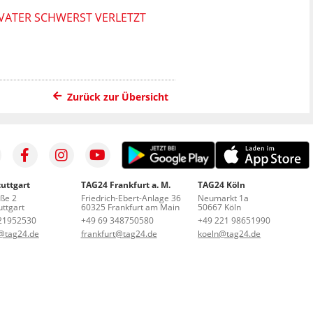
NVATER SCHWERST VERLETZT
Zurück zur Übersicht
uttgart
TAG24 Frankfurt a. M.
TAG24 Köln
aße 2
Friedrich-Ebert-Anlage 36
Neumarkt 1a
ttgart
60325 Frankfurt am Main
50667 Köln
21952530
+49 69 348750580
+49 221 98651990
t@tag24.de
frankfurt@tag24.de
koeln@tag24.de