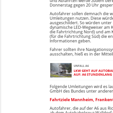
und Abfahrten werde zudem bere
Donnerstag gegen 20 Uhr gesper
Autofahrer sollen demnach die 
Umleitungen nutzen. Diese würd
ausgeschildert. So würden unte
dynamische LED-Wegweiser am Kr
die Fahrtrichtung Nord) und am
(für die Fahrtrichtung Süd) die 
Informationen geben.
Fahrer sollten ihre Navigationss
ausschalten, hieß es in der Mittei
UNFALL A6
LKW GEHT AUF AUTOBA
AUF: A6 STUNDENLANG
Folgende Umleitungen wird es l
GmbH des Bundes unter andere
Fahrtziele Mannheim, Franken
Autofahrer, die auf der A6 aus 
ab dem Autobahnkreuz Walldorf d