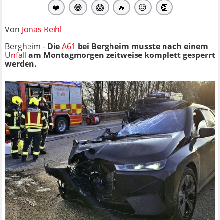
❤️
😂
😱
🔥
😥
👏
Von
Jonas Reihl
Bergheim -
Die
A61
bei Bergheim musste nach einem
Unfall
am Montagmorgen zeitweise komplett gesperrt
werden.