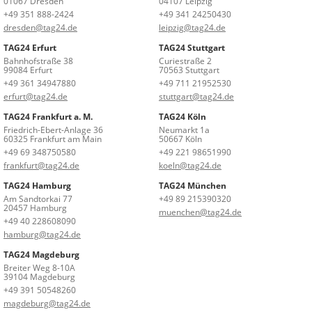
01067 Dresden
04107 Leipzig
+49 351 888-2424
+49 341 24250430
dresden@tag24.de
leipzig@tag24.de
TAG24 Erfurt
TAG24 Stuttgart
Bahnhofstraße 38
Curiestraße 2
99084 Erfurt
70563 Stuttgart
+49 361 34947880
+49 711 21952530
erfurt@tag24.de
stuttgart@tag24.de
TAG24 Frankfurt a. M.
TAG24 Köln
Friedrich-Ebert-Anlage 36
Neumarkt 1a
60325 Frankfurt am Main
50667 Köln
+49 69 348750580
+49 221 98651990
frankfurt@tag24.de
koeln@tag24.de
TAG24 Hamburg
TAG24 München
Am Sandtorkai 77
+49 89 215390320
20457 Hamburg
muenchen@tag24.de
+49 40 228608090
hamburg@tag24.de
TAG24 Magdeburg
Breiter Weg 8-10A
39104 Magdeburg
+49 391 50548260
magdeburg@tag24.de